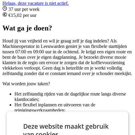
Helaas, deze vacature is niet actief.
37 uur per week
€15,02 per uur
Wat ga je doen?
Houd jij van vrijheid en wil je graag zelf je dag indelen? Als
Machineoperator in Leeuwarden geniet je van flexibele starttijden
tussen 07:00 en 09:00 uur in de ochtend. Je krijgt een eigen route en
bent de baas over je eigen dagplanning. Je bezoekt diverse mooie
klanten in de regio om ervoor te zorgen dat de koffievoorziening
vlekkeloos verloopt. Geen dag is hetzelfde en je werkt volledig
zelfstandig zonder dat er constant iemand over je schouder meekijkt.
Wat worden jouw taken?
Het zelfstandig rijden van de dagelijkse route langs diverse
klantlocaties;
Het flexibel inplannen en uitvoeren van de
reinigingswerkzaamheden;
Het controleren, bijvullen en presentabel maken van de
koffieautomaten;
Deze website maakt gebruik
Het snel schakelen en verhelpen van onverwachte kleine
storingen.
van cookies.