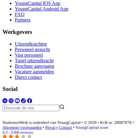
YoungCapital IOS App
YoungCapital Android App
FAQ
Partners
Werkgevers
Uitzendkrachten
Personeel gezocht
Vast personeel
Tarief uitzendkracht
Brochure aanvragen
Vacature aanmelden
Direct contact
Social
StudentenWerk is onderdeel van YoungCapital • © 2026 • KvK nr: 28087078 •
Algemene voorwaarden
•
Privacy
Contact
•
YoungCapital score
4.3 - 3366 reviews