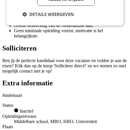
Groot verantwoordelijkheidsgevoel en het vermogen om
DETAILS WEERGEVEN
zelfstandig te werken;
In het bezit van een geldig rijbewijs B;
Goede beheersing van de Nederlandse taal;
Geen minimale opleiding vereist, motivatie is het
belangrijkste.
Solliciteren
Ben jij de perfecte kandidaat voor deze vacature en voldoe je aan de
eisen? Klik dan op de knop 'Solliciteer direct!' en we nemen zo snel
mogelijk contact met je op!
Extra informatie
#indebuurt
Status
Inactief
Opleidingsniveaus
Middelbare school, MBO, HBO, Universiteit
Plaats