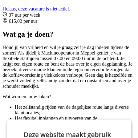
Helaas, deze vacature is niet actief.
37 uur per week
€15,02 per uur
Wat ga je doen?
Houd jij van vrijheid en wil je graag zelf je dag indelen tijdens de
zomer? Als tijdelijk Machineoperator in Meppel geniet je van
flexibele starttijden tussen 07:00 en 09:00 uur in de ochtend. Je
krijgt een eigen route en bent de baas over je eigen dagplanning. Je
bezoekt diverse mooie klanten in de regio om ervoor te zorgen dat
de koffievoorziening vlekkeloos verloopt. Geen dag is hetzelfde en
je werkt volledig zelfstandig zonder dat er constant iemand over je
schouder meekijkt.
Wat worden jouw taken?
Het zelfstandig rijden van de dagelijkse route langs diverse
klantlocaties;
Het flexibel inplannen en uitvoeren van de
reinigingswerkzaamheden;
Het controleren, bijvullen en presentabel maken van de
Deze website maakt gebruik
koffieautomaten;