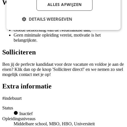
Wat wij vragen
ALLES AFWIJZEN
Groot verantwoordelijkheidsgevoel en het vermogen om
DETAILS WEERGEVEN
zelfstandig te werken;
In het bezit van een geldig rijbewijs B;
Goede beheersing van de Nederlandse taal;
Geen minimale opleiding vereist, motivatie is het
belangrijkste.
Solliciteren
Ben jij de perfecte kandidaat voor deze vacature en voldoe je aan de
eisen? Klik dan op de knop 'Solliciteer direct!' en we nemen zo snel
mogelijk contact met je op!
Extra informatie
#indebuurt
Status
Inactief
Opleidingsniveaus
Middelbare school, MBO, HBO, Universiteit