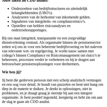
Jouw taken als CDD analist:
Onderzoeken van bedrijfsstructuren en uiteindelijk
belanghebbenden (UBO's).
Analyseren van de herkomst van inkomende gelden.
Signaleren van integriteits- en compliancerisico’s.
Opstellen van heldere risicoanalyses en
onderzoeksrapportages.
Bij ons staat integriteit, transparantie en een zorgvuldige
dienstverlening centraal. Als organisatie binnen de pensioensector
zetten wij ons in voor een beheerste bedrijfsvoering en het naleven
van relevante wet- en regelgeving. Je werkt nauw samen met
collega’s binnen Compliance en Risicomanagement om risico’s te
beheersen, processen verder te verbeteren en bij te dragen aan
betrouwbare pensioenoplossingen voor deelnemers.
Wie ben jij?
Jij bent die gedreven persoon met een scherp analytisch vermogen
en een oog voor detail. Je houdt van puzzelen en bent niet bang om
diep in de materie te duiken. Je denkt in oplossingen, niet in
problemen, en je draagt graag je steentje bij aan een integere
organisatie. Je bent positief ingesteld, leergierig en hebt zin om aan
de slag te gaan als CDD analist.