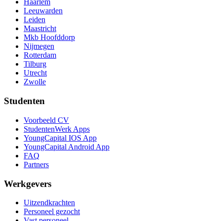
Haarlem
Leeuwarden
Leiden
Maastricht
Mkb Hoofddorp
Nijmegen
Rotterdam
Tilburg
Utrecht
Zwolle
Studenten
Voorbeeld CV
StudentenWerk Apps
YoungCapital IOS App
YoungCapital Android App
FAQ
Partners
Werkgevers
Uitzendkrachten
Personeel gezocht
Vast personeel