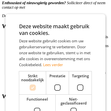
Enthousiast of nieuwsgierig geworden?
Solliciteer direct of neem
contact op met
Deshon de Ruijter 06 49 12 26 66 /
d.deruijter@youngcapital.nl
Deze website maakt gebruik
Wat wij bieden
van cookies.
Een salaris tussen €3.000 en €4.000 bruto per maand op basis
Deze website gebruikt cookies om uw
van 40 uur;
De mogelijkheid om hybride te werken, met een goede balans
gebruikerservaring te verbeteren. Door
tussen werken op kantoor en vanuit huis;
onze website te gebruiken, stemt u in met
Persoonlijke begeleiding en een Talentmanager vanuit
alle cookies in overeenstemming met ons
YoungCapital NEXT;
29 vakantiedagen per jaar, aangevuld met 1 persoonlijke
Cookiebeleid.
Lees verder
feestdag;
De mogelijkheid om relevante Wft-certificaten te behalen en
Strikt
Prestatie
Targeting
jezelf verder te ontwikkelen binnen de financiële
noodzakelijk
dienstverlening;
Veel vrijheid en verantwoordelijkheid.
Wat wij vragen
Functioneel
Niet-
geclassificeerd
Minimaal hbo werk- en denkniveau;