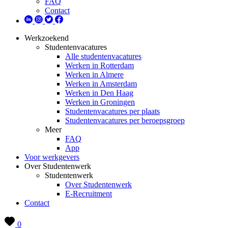
FAQ
Contact
Werkzoekend
Studentenvacatures
Alle studentenvacatures
Werken in Rotterdam
Werken in Almere
Werken in Amsterdam
Werken in Den Haag
Werken in Groningen
Studentenvacatures per plaats
Studentenvacatures per beroepsgroep
Meer
FAQ
App
Voor werkgevers
Over Studentenwerk
Studentenwerk
Over Studentenwerk
E-Recruitment
Contact
0