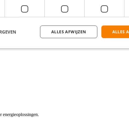
isen? Klik dan op de knop 'Solliciteer direct!' en we nemen zo snel mog
ERGEVEN
ALLES AFWIJZEN
ALLES 
r energieoplossingen.