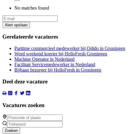
No matches found
Alert opslaan
Gerelateerde vacatures
Parttime commercieel medewerker bij Odido in Groningen
Word weekend koerier bij HelloFresh Groningen
Machine Operator in Nederland
Facilitair Servicemedewerker in Nederland
Bijbaan bezorger bij HelloFresh in Groningen
Deel deze vacature
Vacatures zoeken
Zoeken