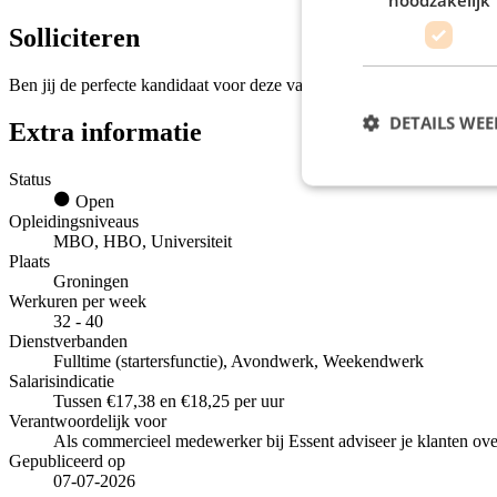
Solliciteren
Ben jij de perfecte kandidaat voor deze vacature en voldoe je aan de e
DETAILS WE
Extra informatie
Status
Open
Opleidingsniveaus
MBO, HBO, Universiteit
Plaats
Groningen
Werkuren per week
32 - 40
Dienstverbanden
Fulltime (startersfunctie), Avondwerk, Weekendwerk
Salarisindicatie
Tussen €17,38 en €18,25 per uur
Verantwoordelijk voor
Als commercieel medewerker bij Essent adviseer je klanten ove
Gepubliceerd op
07-07-2026