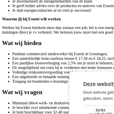
Je inventariseert de energiebehoeften van de klant.
Je geeft helder advies over de producten en tarieven van Essent
Je sluit energiecontracten af en viert je successen!
Waarom jij bij Essent wilt werken
Werken bij Essent betekent meer dan zomaar een job; het is een energiek
trainingen direct je cv verbetert. We belonen jouw inzet met een goed 
Wat wij bieden
Parttime commercieel medewerker bij Essent in Groningen;
Een aantrekkelijk bruto-uurloon tussen € 17,38 en € 18,25, incl
Een jaarlijkse loonsverhoging van 2,5% om je inzet te belonen;
De mogelijkheid om extra bij te verdienen met leuke bonussen e
Volledige reiskostenvergoeding voor het openbaar vervoer en e
Een uitgebreide en betaalde training om je vaardigheden te ont
Toegang tot honderden e-learnings op ons YC Skills platform vo
Deze websit
Wat wij vragen
Deze website geb
gebruiken, stemt
Minimaal mbo4 werk- en denkniveau;
Je beschikt over uitstekende communicatieve vaardigheden en be
Strikt
Je bent beschikbaar voor 32-40 uur in de week;
noodzakelijk