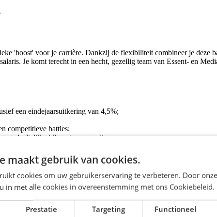
.
e 'boost' voor je carrière. Dankzij de flexibiliteit combineer je deze ba
salaris. Je komt terecht in een hecht, gezellig team van Essent- en Medi
usief een eindejaarsuitkering van 4,5%;
n competitieve battles;
en gedeeltelijke kilometervergoeding;
wikkelen;
or persoonlijke groei.
e maakt gebruik van cookies.
ruikt cookies om uw gebruikerservaring te verbeteren. Door onze
 u in met alle cookies in overeenstemming met ons Cookiebeleid.
nt zowel klantgericht als servicegericht ingesteld;
Prestatie
Targeting
Functioneel