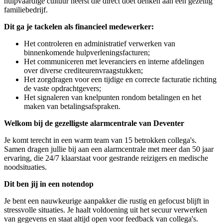
hulpvaardige cultuur heerst die direct doet denken aan een gezellig
familiebedrijf.
Dit ga je tackelen als financieel medewerker:
Het controleren en administratief verwerken van
binnenkomende hulpverleningsfacturen;
Het communiceren met leveranciers en interne afdelingen
over diverse crediteurenvraagstukken;
Het zorgdragen voor een tijdige en correcte facturatie richting
de vaste opdrachtgevers;
Het signaleren van knelpunten rondom betalingen en het
maken van betalingsafspraken.
Welkom bij de gezelligste alarmcentrale van Deventer
Je komt terecht in een warm team van 15 betrokken collega's.
Samen dragen jullie bij aan een alarmcentrale met meer dan 50 jaar
ervaring, die 24/7 klaarstaat voor gestrande reizigers en medische
noodsituaties.
Dit ben jij in een notendop
Je bent een nauwkeurige aanpakker die rustig en gefocust blijft in
stressvolle situaties. Je haalt voldoening uit het secuur verwerken
van gegevens en staat altijd open voor feedback van collega's.