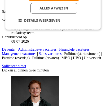
Fulltime (startersfunctie), Parttime (overdag), Fulltime
(ervaren)
ALLES AFWIJZEN
Salarisindicatie
Tussen €2.600 en €2.884 Per maand
DETAILS WEERGEVEN
Verantwoordelijk voor
Het nauwkeurig controleren van hulpverleningsfacturen en
het opvangen van administratieve processen binnen het
roulatiesysteem.
Gepubliceerd op
08-07-2026
Deventer
|
Administratieve vacatures
|
Financiele vacatures
|
Management vacatures
|
Sales vacatures
| Fulltime (startersfunctie) |
Parttime (overdag) | Fulltime (ervaren) | MBO | HBO | Universiteit
Solliciteer direct
Dit kan al binnen twee minuten