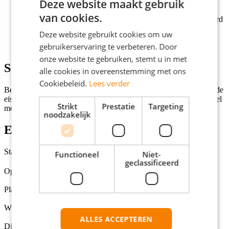
Minimaal een afgeronde mbo-opleiding (niveau 3 of 4) in
Deze website maakt gebruik
economische of administratieve richting;
van cookies.
Een uitstekende beheersing van de Nederlandse taal in woord
en geschrift;
Deze website gebruikt cookies om uw
Je bent secuur, verwerkt informatie snel en houdt van
gebruikerservaring te verbeteren. Door
aanpakken.
onze website te gebruiken, stemt u in met
Solliciteren
alle cookies in overeenstemming met ons
Cookiebeleid.
Lees verder
Ben jij de perfecte kandidaat voor deze vacature en voldoe je aan de
eisen? Klik dan op de knop 'Solliciteer direct!' en we nemen zo snel
Strikt
Prestatie
Targeting
mogelijk contact met je op!
noodzakelijk
Extra informatie
Status
Functioneel
Niet-
geclassificeerd
Open
Opleidingsniveaus
MBO, HBO, Universiteit
Plaats
Deventer
Werkuren per week
32 - 40
ALLES ACCEPTEREN
Dienstverbanden