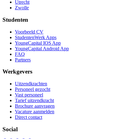
Utrecht
Zwolle
Studenten
Voorbeeld CV
StudentenWerk Apps
YoungCapital IOS App
YoungCapital Android App
FAQ
Partners
Werkgevers
Uitzendkrachten
Personeel gezocht
Vast personeel
Tarief uitzendkracht
Brochure aanvragen
Vacature aanmelden
Direct contact
Social