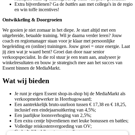
Extra bijverdienen? Ga de
battles
aan met collega's in de regio
en win toffe incentives!
Ontwikkeling & Doorgroeien
We gooien je niet zomaar in het diepe. Je start altijd met een
uitgebreide, betaalde training. Wil je daarna verder leren? Jouw
coach en regiomanager staan voor je klaar met persoonlijke
begeleiding en (online) trainingen. Jouw groei = onze energie. Laat
jij zien wat je waard bent? Groei dan door naar senior
verkoopspecialist. In die rol stuur je een team aan, analyseer je
winkelresultaten en bouw je strategisch mee aan het succes van
Essent binnen de MediaMarkt.
Wat wij bieden
Je runt je eigen Essent shop-in-shop bij de MediaMarkt als
verkoopmedewerker in Heerhugowaard;
Een aantrekkelijk bruto-uurloon tussen € 17,38 en € 18,25,
inclusief een eindejaarsuitkering van 4,5%;
Een jaarlijkse loonsverhoging van 2,5%;
Een extra centje bijverdienen met leuke bonussen en battles;
Volledige reiskostenvergoeding van OV;
Gedeeltelijke kilometervergoeding;