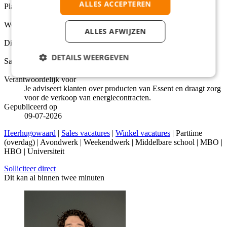
ALLES ACCEPTEREN
Plaats
Heerhugowaard
Werkuren per week
ALLES AFWIJZEN
28 - 32
Dienstverbanden
Parttime (overdag), Avondwerk, Weekendwerk
DETAILS WEERGEVEN
Salarisindicatie
Tussen €17,38 en €18,25 per uur
Verantwoordelijk voor
Je adviseert klanten over producten van Essent en draagt zorg
voor de verkoop van energiecontracten.
Gepubliceerd op
09-07-2026
Heerhugowaard
|
Sales vacatures
|
Winkel vacatures
| Parttime
(overdag) | Avondwerk | Weekendwerk | Middelbare school | MBO |
HBO | Universiteit
Solliciteer direct
Dit kan al binnen twee minuten