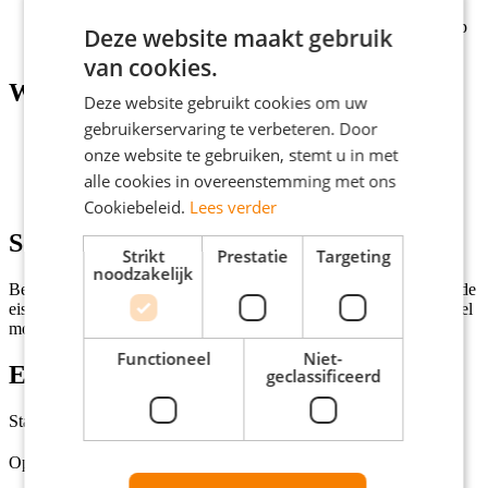
Een uitgebreide en betaalde training;
Jezelf ontwikkelen met één van de honderden e-learnings op
Deze website maakt gebruik
ons YC Skills platform.
van cookies.
Wat wij vragen
Deze website gebruikt cookies om uw
gebruikerservaring te verbeteren. Door
Minimaal mbo werk- en denkniveau;
onze website te gebruiken, stemt u in met
Je bent minimaal 28-32 per week beschikbaar;
Je bent doordeweeks, in de avond en in het weekend
alle cookies in overeenstemming met ons
beschikbaar.
Cookiebeleid.
Lees verder
Solliciteren
Strikt
Prestatie
Targeting
noodzakelijk
Ben jij de perfecte kandidaat voor deze vacature en voldoe je aan de
eisen? Klik dan op de knop 'Solliciteer direct!' en we nemen zo snel
mogelijk contact met je op!
Functioneel
Niet-
Extra informatie
geclassificeerd
Status
Open
Opleidingsniveaus
Middelbare school, MBO, HBO, Universiteit