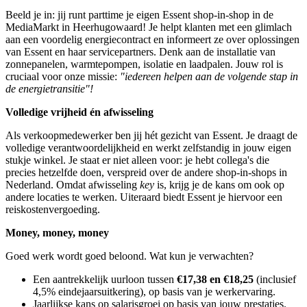
Beeld je in: jij runt parttime je eigen Essent shop-in-shop in de
MediaMarkt in Heerhugowaard! Je helpt klanten met een glimlach
aan een voordelig energiecontract en informeert ze over oplossingen
van Essent en haar servicepartners. Denk aan de installatie van
zonnepanelen, warmtepompen, isolatie en laadpalen. Jouw rol is
cruciaal voor onze missie:
"iedereen helpen aan de volgende stap in
de energietransitie"!
Volledige vrijheid én afwisseling
Als verkoopmedewerker ben jij hét gezicht van Essent. Je draagt de
volledige verantwoordelijkheid en werkt zelfstandig in jouw eigen
stukje winkel. Je staat er niet alleen voor: je hebt collega's die
precies hetzelfde doen, verspreid over de andere shop-in-shops in
Nederland. Omdat afwisseling
key
is, krijg je de kans om ook op
andere locaties te werken. Uiteraard biedt Essent je hiervoor een
reiskostenvergoeding.
Money, money, money
Goed werk wordt goed beloond. Wat kun je verwachten?
Een aantrekkelijk uurloon tussen
€17,38 en €18,25
(inclusief
4,5% eindejaarsuitkering), op basis van je werkervaring.
Jaarlijkse kans op salarisgroei op basis van jouw prestaties.