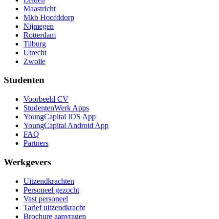
Maastricht
Mkb Hoofddorp
Nijmegen
Rotterdam
Tilburg
Utrecht
Zwolle
Studenten
Voorbeeld CV
StudentenWerk Apps
YoungCapital IOS App
YoungCapital Android App
FAQ
Partners
Werkgevers
Uitzendkrachten
Personeel gezocht
Vast personeel
Tarief uitzendkracht
Brochure aanvragen