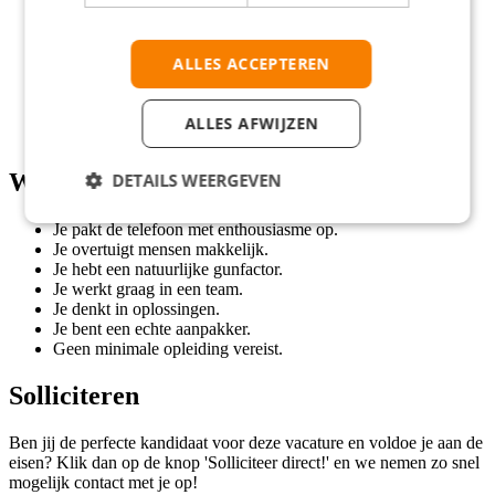
Een uurloon van €18 bruto.
Maak direct impact op dit groeiende platform.
Werk in een energiek, hecht team.
ALLES ACCEPTEREN
Korte lijnen en ruimte voor eigen inbreng.
Een superleuke, intense werkperiode.
Ideaal gelegen kantoor naast station Spaklerweg.
ALLES AFWIJZEN
Draag bij aan de vitaliteit van Nederland
Wat wij vragen
DETAILS WEERGEVEN
Je pakt de telefoon met enthousiasme op.
Je overtuigt mensen makkelijk.
Je hebt een natuurlijke gunfactor.
Je werkt graag in een team.
Je denkt in oplossingen.
Je bent een echte aanpakker.
Geen minimale opleiding vereist.
Solliciteren
Ben jij de perfecte kandidaat voor deze vacature en voldoe je aan de
eisen? Klik dan op de knop 'Solliciteer direct!' en we nemen zo snel
mogelijk contact met je op!