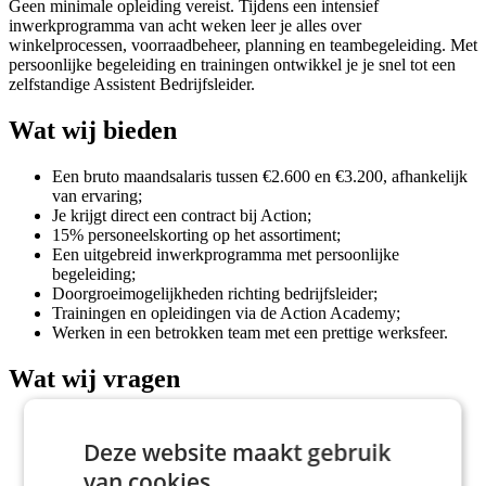
Geen minimale opleiding vereist. Tijdens een intensief
inwerkprogramma van acht weken leer je alles over
winkelprocessen, voorraadbeheer, planning en teambegeleiding. Met
persoonlijke begeleiding en trainingen ontwikkel je je snel tot een
zelfstandige Assistent Bedrijfsleider.
Wat wij bieden
Een bruto maandsalaris tussen €2.600 en €3.200, afhankelijk
van ervaring;
Je krijgt direct een contract bij Action;
15% personeelskorting op het assortiment;
Een uitgebreid inwerkprogramma met persoonlijke
begeleiding;
Doorgroeimogelijkheden richting bedrijfsleider;
Trainingen en opleidingen via de Action Academy;
Werken in een betrokken team met een prettige werksfeer.
Wat wij vragen
Je hebt leidinggevende ervaring en werkt goed onder druk;
Je hebt een rijbewijs en eigen vervoer;
Deze website maakt gebruik
Je bent een aanpakker en kunt goed overzicht bewaren;
van cookies.
Je spreekt vloeiend Nederlands.