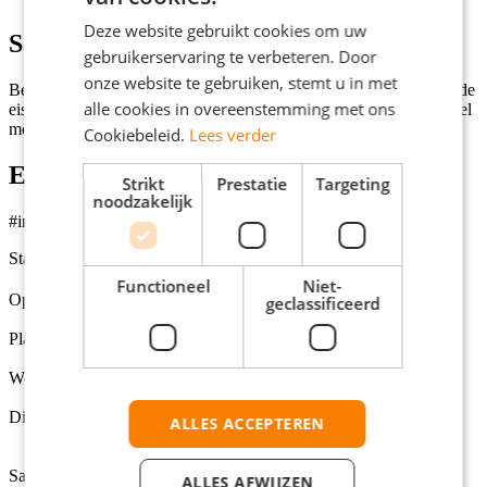
Deze website gebruikt cookies om uw
Solliciteren
gebruikerservaring te verbeteren. Door
onze website te gebruiken, stemt u in met
Ben jij de perfecte kandidaat voor deze vacature en voldoe je aan de
alle cookies in overeenstemming met ons
eisen? Klik dan op de knop 'Solliciteer direct!' en we nemen zo snel
mogelijk contact met je op!
Cookiebeleid.
Lees verder
Extra informatie
Strikt
Prestatie
Targeting
noodzakelijk
#indebuurt
Status
Open
Functioneel
Niet-
Opleidingsniveaus
geclassificeerd
Middelbare school, MBO, HBO, Universiteit
Plaats
Roelofarendsveen
Werkuren per week
32 - 38
Dienstverbanden
ALLES ACCEPTEREN
Fulltime (startersfunctie), Parttime (overdag), Fulltime
(ervaren)
Salarisindicatie
ALLES AFWIJZEN