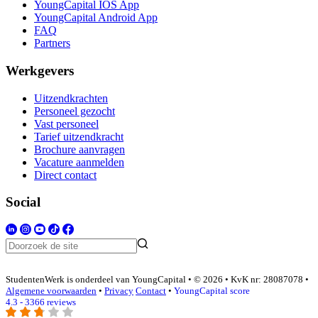
YoungCapital IOS App
YoungCapital Android App
FAQ
Partners
Werkgevers
Uitzendkrachten
Personeel gezocht
Vast personeel
Tarief uitzendkracht
Brochure aanvragen
Vacature aanmelden
Direct contact
Social
StudentenWerk is onderdeel van YoungCapital • © 2026 • KvK nr: 28087078 •
Algemene voorwaarden
•
Privacy
Contact
•
YoungCapital score
4.3 - 3366 reviews