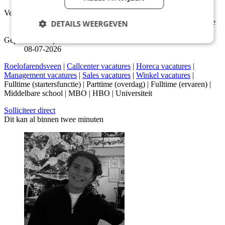
Tussen €2.800 en €3.200 Per maand
Verantwoordelijk voor
Verantwoordelijk voor het begeleiden van het team en sterke
DETAILS WEERGEVEN
winkelresultaten in Roelofarendsveen.
Gepubliceerd op
08-07-2026
Roelofarendsveen
|
Callcenter vacatures
|
Horeca vacatures
|
Management vacatures
|
Sales vacatures
|
Winkel vacatures
|
Fulltime (startersfunctie) | Parttime (overdag) | Fulltime (ervaren) |
Middelbare school | MBO | HBO | Universiteit
Solliciteer direct
Dit kan al binnen twee minuten