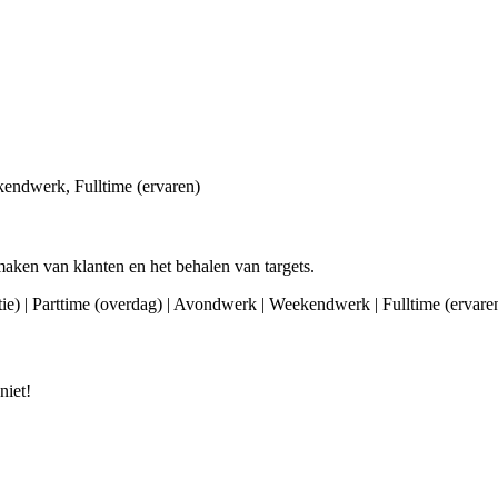
kendwerk, Fulltime (ervaren)
aken van klanten en het behalen van targets.
nctie) | Parttime (overdag) | Avondwerk | Weekendwerk | Fulltime (ervar
niet!