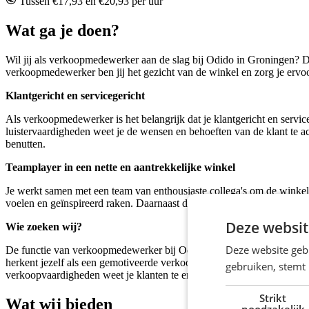
Tussen €17,93 en €20,93 per uur
Wat ga je doen?
Wil jij als verkoopmedewerker aan de slag bij Odido in Groningen? Da
verkoopmedewerker ben jij het gezicht van de winkel en zorg je ervo
Klantgericht en servicegericht
Als verkoopmedewerker is het belangrijk dat je klantgericht en servi
luistervaardigheden weet je de wensen en behoeften van de klant te acht
benutten.
Teamplayer in een nette en aantrekkelijke winkel
Je werkt samen met een team van enthousiaste collega's om de winkel 
voelen en geïnspireerd raken. Daarnaast draag je bij aan de klachtena
Deze websit
Wie zoeken wij?
Deze website geb
De functie van verkoopmedewerker bij Odido in Groningen betreft e
herkent jezelf als een gemotiveerde verkoopmedewerker met uitstekend
gebruiken, stemt
verkoopvaardigheden weet je klanten te enthousiasmeren en te overtui
Strikt
Wat wij bieden
noodzakelijk