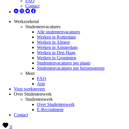
FAQ
Contact
Werkzoekend
Studentenvacatures
Alle studentenvacatures
Werken in Rotterdam
Werken in Almere
Werken in Amsterdam
Werken in Den Haag
Werken in Groningen
Studentenvacatures per plaats
Studentenvacatures per beroepsgroep
Meer
FAQ
App
Voor werkgevers
Over Studentenwerk
Studentenwerk
Over Studentenwerk
E-Recruitment
Contact
0