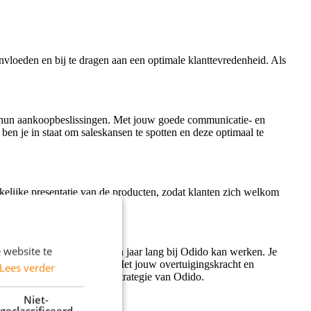
nvloeden en bij te dragen aan een optimale klanttevredenheid. Als
bij hun aankoopbeslissingen. Met jouw goede communicatie- en
 ben je in staat om saleskansen te spotten en deze optimaal te
kelijke presentatie van de producten, zodat klanten zich welkom
 website te
mand die in ieder geval een jaar lang bij Odido kan werken. Je
 hebt affiniteit met sales. Met jouw overtuigingskracht en
Lees verder
e actief bij aan de verkoopstrategie van Odido.
Niet-
geclassificeerd