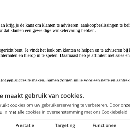
n krijg je de kans om klanten te adviseren, aankoopbeslissingen te beï
or dat klanten een geweldige winkelervaring hebben.
cegericht bent. Je vindt het leuk om klanten te helpen en te adviseren 
erhalen en hierop in te spelen. Daarnaast heb je affiniteit met sales en
tot een succes te maken. Samen zorgen jullie voor een nette en aantrek
fhandeling en bevorder je de klanttevredenheid.
e maakt gebruik van cookies.
ruikt cookies om uw gebruikerservaring te verbeteren. Door onze
en parttime dienstverband van
16 uur
per week. Daarnaast zoeken wij ie
e communicatieve vaardigheden. Je bent klantgericht, servicegericht en
 u in met alle cookies in overeenstemming met ons Cookiebeleid.
gen. Daarnaast werk je zowel zelfstandig als in teamverband en draag j
Prestatie
Targeting
Functioneel