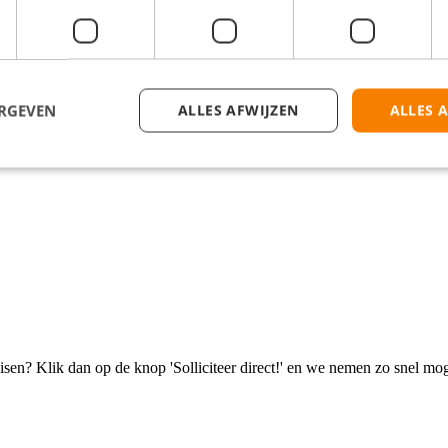
op koopavonden;
ximale afstand van 30 kilometer enkele reis;
ERGEVEN
ALLES AFWIJZEN
ALLES 
 cursussen.
isen? Klik dan op de knop 'Solliciteer direct!' en we nemen zo snel mog