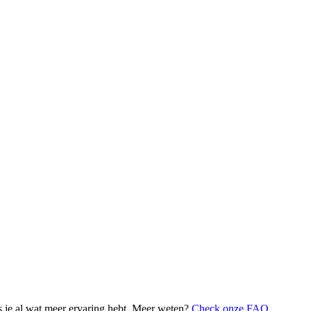
 je al wat meer ervaring hebt. Meer weten?
Check onze FAQ
.