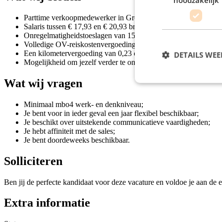
Parttime verkoopmedewerker in Groningen bij Odido;
Salaris tussen € 17,93 en € 20,93 bruto per uur;
Onregelmatigheidstoeslagen van 150% op zondagen en 120% 
Volledige OV-reiskostenvergoeding;
Een kilometervergoeding van 0,23 cent per kilometer tot een ma
DETAILS WE
Mogelijkheid om jezelf verder te ontwikkelen via trainingen en
Wat wij vragen
Minimaal mbo4 werk- en denkniveau;
Je bent voor in ieder geval een jaar flexibel beschikbaar;
Je beschikt over uitstekende communicatieve vaardigheden;
Je hebt affiniteit met de sales;
Je bent doordeweeks beschikbaar.
Solliciteren
Ben jij de perfecte kandidaat voor deze vacature en voldoe je aan de e
Extra informatie