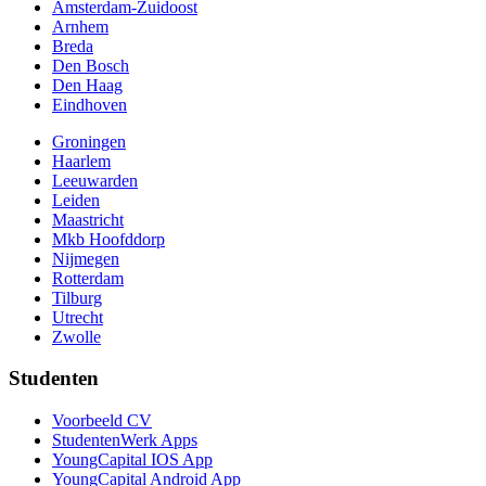
Amsterdam-Zuidoost
Arnhem
Breda
Den Bosch
Den Haag
Eindhoven
Groningen
Haarlem
Leeuwarden
Leiden
Maastricht
Mkb Hoofddorp
Nijmegen
Rotterdam
Tilburg
Utrecht
Zwolle
Studenten
Voorbeeld CV
StudentenWerk Apps
YoungCapital IOS App
YoungCapital Android App