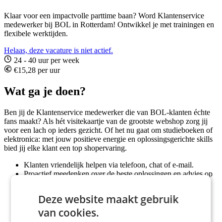
Klaar voor een impactvolle parttime baan? Word Klantenservice
medewerker bij BOL in Rotterdam! Ontwikkel je met trainingen en
flexibele werktijden.
Helaas, deze vacature is niet actief.
24 - 40 uur per week
€15,28 per uur
Wat ga je doen?
Ben jij de Klantenservice medewerker die van BOL-klanten échte
fans maakt? Als hét visitekaartje van de grootste webshop zorg jij
voor een lach op ieders gezicht. Of het nu gaat om studieboeken of
elektronica: met jouw positieve energie en oplossingsgerichte skills
bied jij elke klant een top shopervaring.
Klanten vriendelijk helpen via telefoon, chat of e-mail.
Proactief meedenken over de beste oplossingen en advies op
maat.
Vragen nauwkeurig registreren en zorgen voor een perfecte
Deze website maakt gebruik
afwikkeling.
Verbeterpunten spotten en deze delen met je team.
van cookies.