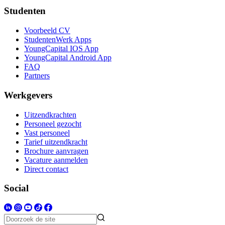
Studenten
Voorbeeld CV
StudentenWerk Apps
YoungCapital IOS App
YoungCapital Android App
FAQ
Partners
Werkgevers
Uitzendkrachten
Personeel gezocht
Vast personeel
Tarief uitzendkracht
Brochure aanvragen
Vacature aanmelden
Direct contact
Social