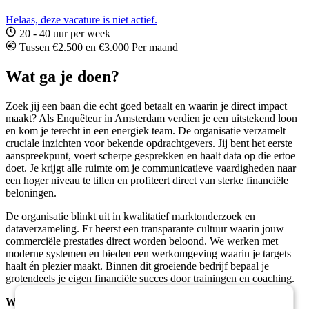
Helaas, deze vacature is niet actief.
20 - 40 uur per week
Tussen €2.500 en €3.000 Per maand
Wat ga je doen?
Zoek jij een baan die echt goed betaalt en waarin je direct impact
maakt? Als Enquêteur in Amsterdam verdien je een uitstekend loon
en kom je terecht in een energiek team. De organisatie verzamelt
cruciale inzichten voor bekende opdrachtgevers. Jij bent het eerste
aanspreekpunt, voert scherpe gesprekken en haalt data op die ertoe
doet. Je krijgt alle ruimte om je communicatieve vaardigheden naar
een hoger niveau te tillen en profiteert direct van sterke financiële
beloningen.
De organisatie blinkt uit in kwalitatief marktonderzoek en
dataverzameling. Er heerst een transparante cultuur waarin jouw
commerciële prestaties direct worden beloond. We werken met
moderne systemen en bieden een werkomgeving waarin je targets
haalt én plezier maakt. Binnen dit groeiende bedrijf bepaal je
grotendeels je eigen financiële succes door trainingen en coaching.
Wat worden jouw taken?