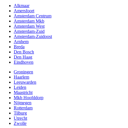
Alkmaar
Amersfoort
Amsterdam Centrum
Amsterdam Mkb
Amsterdam West
Amsterdam-Zuid
Amsterdam-Zuidoost
Arnhem
Breda
Den Bosch
Den Haag
Eindhoven
Groningen
Haarlem
Leeuwarden
Leiden
Maastricht
Mkb Hoofddorp
Nijmegen
Rotterdam
Tilburg
Utrecht
Zwolle