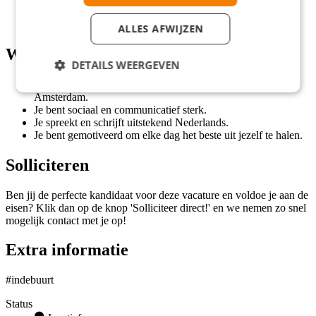
Doorgroeimogelijkheden naar commerciële rollen.
Directe begeleiding door ervaren coaches.
ALLES AFWIJZEN
Wat wij vragen
DETAILS WEERGEVEN
Je bent ongeveer twintig uur per week beschikbaar in
Amsterdam.
Je bent sociaal en communicatief sterk.
Je spreekt en schrijft uitstekend Nederlands.
Je bent gemotiveerd om elke dag het beste uit jezelf te halen.
Solliciteren
Ben jij de perfecte kandidaat voor deze vacature en voldoe je aan de
eisen? Klik dan op de knop 'Solliciteer direct!' en we nemen zo snel
mogelijk contact met je op!
Extra informatie
#indebuurt
Status