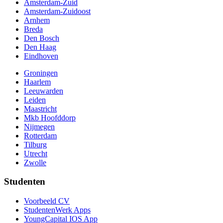
Amsterdam-Zuid
Amsterdam-Zuidoost
Arnhem
Breda
Den Bosch
Den Haag
Eindhoven
Groningen
Haarlem
Leeuwarden
Leiden
Maastricht
Mkb Hoofddorp
Nijmegen
Rotterdam
Tilburg
Utrecht
Zwolle
Studenten
Voorbeeld CV
StudentenWerk Apps
YoungCapital IOS App