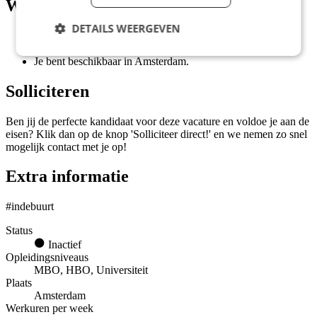
Wat wij vragen
DETAILS WEERGEVEN
Je bent ambitieus en wilt jezelf constant verbeteren.
Je bent communicatief ijzersterk en overtuigend.
Je bent beschikbaar in Amsterdam.
Solliciteren
Ben jij de perfecte kandidaat voor deze vacature en voldoe je aan de
eisen? Klik dan op de knop 'Solliciteer direct!' en we nemen zo snel
mogelijk contact met je op!
Extra informatie
#indebuurt
Status
Inactief
Opleidingsniveaus
MBO, HBO, Universiteit
Plaats
Amsterdam
Werkuren per week