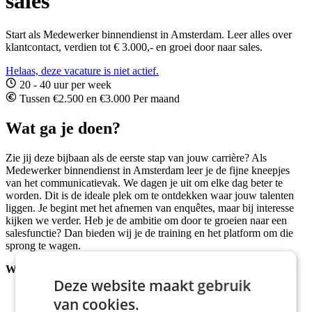
sales
Start als Medewerker binnendienst in Amsterdam. Leer alles over
klantcontact, verdien tot € 3.000,- en groei door naar sales.
Helaas, deze vacature is niet actief.
20 - 40 uur per week
Tussen €2.500 en €3.000 Per maand
Wat ga je doen?
Zie jij deze bijbaan als de eerste stap van jouw carrière? Als
Medewerker binnendienst in Amsterdam leer je de fijne kneepjes
van het communicatievak. We dagen je uit om elke dag beter te
worden. Dit is de ideale plek om te ontdekken waar jouw talenten
liggen. Je begint met het afnemen van enquêtes, maar bij interesse
kijken we verder. Heb je de ambitie om door te groeien naar een
salesfunctie? Dan bieden wij je de training en het platform om die
sprong te wagen.
Wat worden jouw taken?
Deze website maakt gebruik
Je verzamelt essentiële marktinformatie via gestructureerde
van cookies.
gesprekken, door middel van enquêtes.