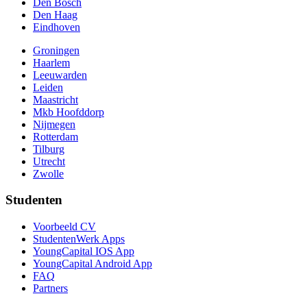
Den Bosch
Den Haag
Eindhoven
Groningen
Haarlem
Leeuwarden
Leiden
Maastricht
Mkb Hoofddorp
Nijmegen
Rotterdam
Tilburg
Utrecht
Zwolle
Studenten
Voorbeeld CV
StudentenWerk Apps
YoungCapital IOS App
YoungCapital Android App
FAQ
Partners