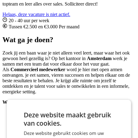
topteam en leer alles over sales. Solliciteer direct!
Helaas, deze vacature is niet actief.
20 - 40 uur per week
Tussen €2.500 en €3.000 Per maand
Wat ga je doen?
Zoek jij een baan waar je niet alleen veel leert, maar waar het ook
gewoon heel gezellig is? Op het kantoor in
Amsterdam
werk je
samen met een team dat voor elkaar door het vuur gaat.
Als
Commercieel medewerker
word je hier met open armen
ontvangen. je eet samen, vieren successen en helpen elkaar om de
beste resultaten te behalen. Je krijgt alle ruimte om jezelf te
ontdekken en je talent voor sales te ontwikkelen in een informele,
energieke setting.
Wat worden jouw taken?
Je voert klantgesprekken inbound en outbound.
Deze website maakt gebruik
Je leert hoe je gesprekken omzet in sales
van cookies.
Je werkt aan je communicatie en sales vaardigheden
Je behaalt targets met behulp van begeleiding
Deze website gebruikt cookies om uw