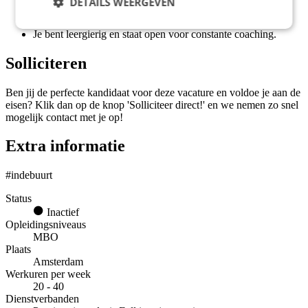
DETAILS WEERGEVEN
Je vindt het leuk om klanten proactief te benaderen.
Je beheerst de Nederlandse taal uitstekend.
Je bent leergierig en staat open voor constante coaching.
Solliciteren
Ben jij de perfecte kandidaat voor deze vacature en voldoe je aan de
eisen? Klik dan op de knop 'Solliciteer direct!' en we nemen zo snel
mogelijk contact met je op!
Extra informatie
#indebuurt
Status
Inactief
Opleidingsniveaus
MBO
Plaats
Amsterdam
Werkuren per week
20 - 40
Dienstverbanden