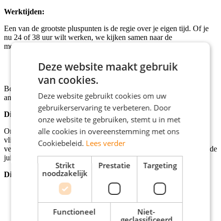
Werktijden:
Een van de grootste pluspunten is de regie over je eigen tijd. Of je
nu 24 of 38 uur wilt werken, we kijken samen naar de
mogelijkheden:
Maandag t/m vrijdag: 08.00 – 18.00 uur
Deze website maakt gebruik
Zaterdag: 08.00 – 13.00 uur of 10.00 – 15.00 uur
van cookies.
Bovendien werk je de helft van de tijd lekker vanuit huis en de
Deze website gebruikt cookies om uw
andere helft gezellig met je collega’s op locatie in Nijmegen.
gebruikerservaring te verbeteren. Door
Dit ben jij:
onze website te gebruiken, stemt u in met
alle cookies in overeenstemming met ons
Omdat dit een senior functie is, verwachten we dat je al de nodige
vlieguren hebt gemaakt in een soortgelijke rol binnen de
Cookiebeleid.
Lees verder
verzekeringswereld. Je bent communicatief sterk en beschikt over de
juiste papieren om direct aan de slag te kunnen.
Strikt
Prestatie
Targeting
noodzakelijk
Dit neem je mee:
De diploma's WFT Basis en WFT Schade Particulier.
De bereidheid om in de toekomst ook WFT Zakelijk te
behalen.
Functioneel
Niet-
Relevante werkervaring op senior niveau.
geclassificeerd