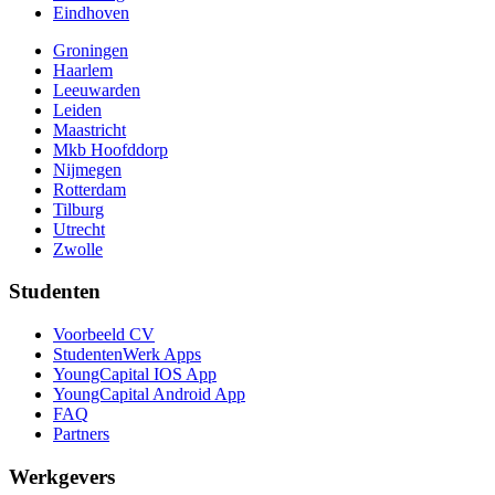
Eindhoven
Groningen
Haarlem
Leeuwarden
Leiden
Maastricht
Mkb Hoofddorp
Nijmegen
Rotterdam
Tilburg
Utrecht
Zwolle
Studenten
Voorbeeld CV
StudentenWerk Apps
YoungCapital IOS App
YoungCapital Android App
FAQ
Partners
Werkgevers