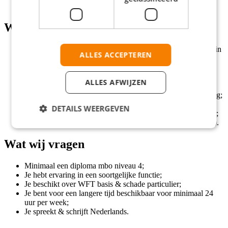
Een beschikbaarheid van minimaal 24 uur per week.
Wat wij bieden
Een uitdagende job als fulltime klantenservice medewerker in
ALLES ACCEPTEREN
Nijmegen;
Een salaris tussen € 18,- en €23,- bruto per uur;
Een functie voor 24 tot 38 uur per week;
ALLES AFWIJZEN
Een internetvergoeding van € 35,- netto per maand;
Thuiswerkvergoeding van € 2,40 per gewerkte thuiswerkdag;
Een flexibele baan;
DETAILS WEERGEVEN
De mogelijkheid tot direct een contract bij de opdrachtgever;
Je krijgt een reiskostenvergoeding vanaf 10 km (enkele reis).
Wat wij vragen
Minimaal een diploma mbo niveau 4;
Je hebt ervaring in een soortgelijke functie;
Je beschikt over WFT basis & schade particulier;
Je bent voor een langere tijd beschikbaar voor minimaal 24
uur per week;
Je spreekt & schrijft Nederlands.