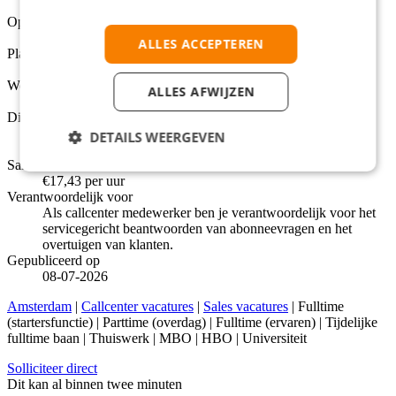
Open
Opleidingsniveaus
MBO, HBO, Universiteit
ALLES ACCEPTEREN
Plaats
Amsterdam
Werkuren per week
ALLES AFWIJZEN
24 - 40
Dienstverbanden
Fulltime (startersfunctie), Parttime (overdag), Fulltime
DETAILS WEERGEVEN
(ervaren), Tijdelijke fulltime baan, Thuiswerk
Salarisindicatie
€17,43 per uur
Verantwoordelijk voor
Als callcenter medewerker ben je verantwoordelijk voor het
servicegericht beantwoorden van abonneevragen en het
overtuigen van klanten.
Gepubliceerd op
08-07-2026
Amsterdam
|
Callcenter vacatures
|
Sales vacatures
| Fulltime
(startersfunctie) | Parttime (overdag) | Fulltime (ervaren) | Tijdelijke
fulltime baan | Thuiswerk | MBO | HBO | Universiteit
Solliciteer direct
Dit kan al binnen twee minuten