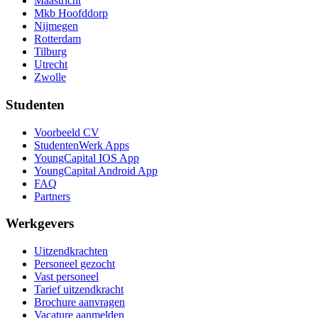
Maastricht
Mkb Hoofddorp
Nijmegen
Rotterdam
Tilburg
Utrecht
Zwolle
Studenten
Voorbeeld CV
StudentenWerk Apps
YoungCapital IOS App
YoungCapital Android App
FAQ
Partners
Werkgevers
Uitzendkrachten
Personeel gezocht
Vast personeel
Tarief uitzendkracht
Brochure aanvragen
Vacature aanmelden