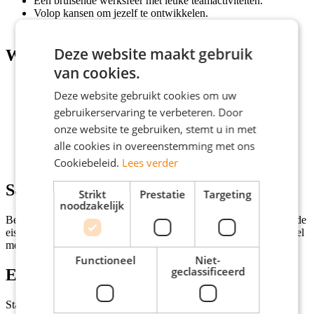
Een bruisende werksfeer met leuke teamactiviteiten.
Volop kansen om jezelf te ontwikkelen.
Een goed bereikbaar kantoor met auto en OV.
Deze website maakt gebruik
Wat wij vragen
van cookies.
Minimaal mbo niveau 4 diploma;
Deze website gebruikt cookies om uw
Je bent een kei in communiceren en luisteren;
Je bent servicegericht en empathisch;
gebruikerservaring te verbeteren. Door
Je ziet en benut verkoopkansen;
onze website te gebruiken, stemt u in met
Je bent handig met systemen en leert snel;
alle cookies in overeenstemming met ons
Je spreekt en schrijft uitstekend Nederlands;
Je bent direct beschikbaar.
Cookiebeleid.
Lees verder
Solliciteren
Strikt
Prestatie
Targeting
noodzakelijk
Ben jij de perfecte kandidaat voor deze vacature en voldoe je aan de
eisen? Klik dan op de knop 'Solliciteer direct!' en we nemen zo snel
mogelijk contact met je op!
Functioneel
Niet-
geclassificeerd
Extra informatie
Status