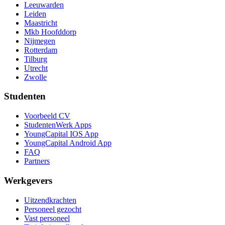
Leeuwarden
Leiden
Maastricht
Mkb Hoofddorp
Nijmegen
Rotterdam
Tilburg
Utrecht
Zwolle
Studenten
Voorbeeld CV
StudentenWerk Apps
YoungCapital IOS App
YoungCapital Android App
FAQ
Partners
Werkgevers
Uitzendkrachten
Personeel gezocht
Vast personeel