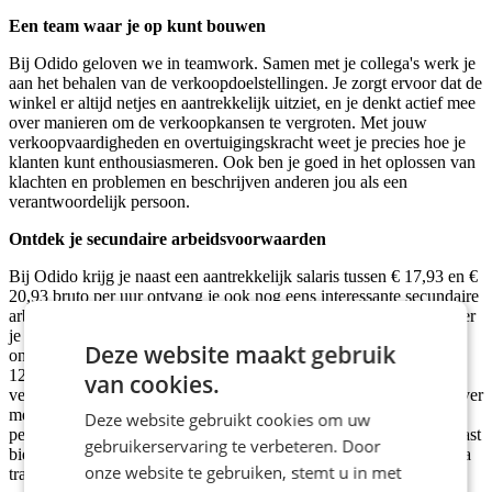
Een team waar je op kunt bouwen
Bij Odido geloven we in teamwork. Samen met je collega's werk je
aan het behalen van de verkoopdoelstellingen. Je zorgt ervoor dat de
winkel er altijd netjes en aantrekkelijk uitziet, en je denkt actief mee
over manieren om de verkoopkansen te vergroten. Met jouw
verkoopvaardigheden en overtuigingskracht weet je precies hoe je
klanten kunt enthousiasmeren. Ook ben je goed in het oplossen van
klachten en problemen en beschrijven anderen jou als een
verantwoordelijk persoon.
Ontdek je secundaire arbeidsvoorwaarden
Bij Odido krijg je naast een aantrekkelijk s
alaris tussen
€ 17,93 en €
20,93
bruto per uur ontvang je
ook nog eens interessante secundaire
arbeidsvoorwaarden. Zo verdien je een bonus vanaf € 500 wanneer
je een nieuwe collega aandraagt. Daarnaast krijg je
Deze website maakt gebruik
onregelmatigheidstoeslagen van maar liefst 150% op zondagen en
120% op koopavonden. En maak je gebruik van het openbaar
van cookies.
vervoer? Dan worden je volledige OV-kosten vergoed. Rijd je liever
met de auto? Dan ontvang je een kilometervergoeding van € 0,23
Deze website gebruikt cookies om uw
per kilometer tot een afstand van 30 kilometer enkele reis. Daarnaast
gebruikerservaring te verbeteren. Door
biedt Odido je de mogelijkheid om jezelf verder te ontwikkelen via
onze website te gebruiken, stemt u in met
trainingen en cursussen.