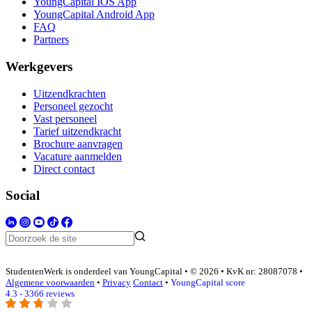
YoungCapital IOS App
YoungCapital Android App
FAQ
Partners
Werkgevers
Uitzendkrachten
Personeel gezocht
Vast personeel
Tarief uitzendkracht
Brochure aanvragen
Vacature aanmelden
Direct contact
Social
StudentenWerk is onderdeel van YoungCapital • © 2026 • KvK nr: 28087078 •
Algemene voorwaarden
•
Privacy
Contact
•
YoungCapital score
4.3 - 3366 reviews