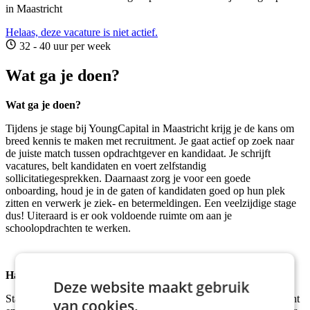
in Maastricht
Helaas, deze vacature is niet actief.
32 - 40 uur per week
Wat ga je doen?
Wat ga je doen?
Tijdens je stage bij YoungCapital in Maastricht krijg je de kans om
breed kennis te maken met recruitment. Je gaat actief op zoek naar
de juiste match tussen opdrachtgever en kandidaat. Je schrijft
vacatures, belt kandidaten en voert zelfstandig
sollicitatiegesprekken. Daarnaast zorg je voor een goede
onboarding, houd je in de gaten of kandidaten goed op hun plek
zitten en verwerk je ziek- en betermeldingen. Een veelzijdige stage
dus! Uiteraard is er ook voldoende ruimte om aan je
schoolopdrachten te werken.
Hard werken & hard genieten
Deze website maakt gebruik
Stage lopen bij YoungCapital betekent onderdeel zijn van een hecht
van cookies.