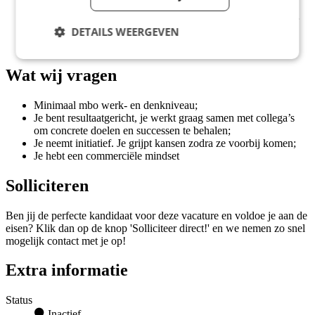
uitzendbureaus van Nederland;
Je komt terecht in een hecht team, waar gezelligheid, humor
DETAILS WEERGEVEN
en hard werken centraal staan;
Genoeg ruimte om aan je schoolopdrachten te werken
Wat wij vragen
Minimaal mbo werk- en denkniveau;
Je bent resultaatgericht, je werkt graag samen met collega’s
om concrete doelen en successen te behalen;
Je neemt initiatief. Je grijpt kansen zodra ze voorbij komen;
Je hebt een commerciële mindset
Solliciteren
Ben jij de perfecte kandidaat voor deze vacature en voldoe je aan de
eisen? Klik dan op de knop 'Solliciteer direct!' en we nemen zo snel
mogelijk contact met je op!
Extra informatie
Status
Inactief