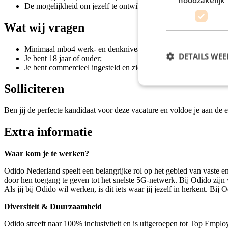
De mogelijkheid om jezelf te ontwikkelen door middel van trai
Wat wij vragen
Minimaal mbo4 werk- en denkniveau;
DETAILS WE
Je bent 18 jaar of ouder;
Je bent commercieel ingesteld en ziet en benut verkoopkansen;.
Solliciteren
Ben jij de perfecte kandidaat voor deze vacature en voldoe je aan de e
Extra informatie
Waar kom je te werken?
Odido Nederland speelt een belangrijke rol op het gebied van vaste e
door hen toegang te geven tot het snelste 5G-netwerk. Bij Odido zij
Als jij bij Odido wil werken, is dit iets waar jij jezelf in herkent. B
Diversiteit & Duurzaamheid
Odido streeft naar 100% inclusiviteit en is uitgeroepen tot Top Empl