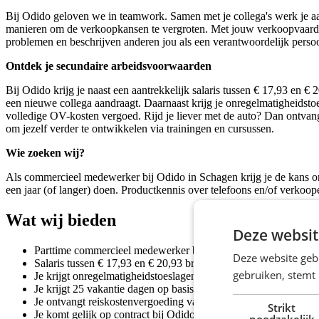
Bij Odido geloven we in teamwork. Samen met je collega's werk je aan h
manieren om de verkoopkansen te vergroten. Met jouw verkoopvaardigh
problemen en beschrijven anderen jou als een verantwoordelijk perso
Ontdek je secundaire arbeidsvoorwaarden
Bij Odido krijg je naast een aantrekkelijk s
alaris tussen
€ 17,93 en € 2
een nieuwe collega aandraagt. Daarnaast krijg je onregelmatigheid
volledige OV-kosten vergoed. Rijd je liever met de auto? Dan ontvang
om jezelf verder te ontwikkelen via trainingen en cursussen.
Wie zoeken wij?
Als commercieel medewerker bij Odido in Schagen krijg je de kans om
een jaar (of langer) doen. Productkennis over telefoons en/of verkoope
Wat wij bieden
Deze websit
Parttime commercieel medewerker bij Odido in Schagen;
Deze website geb
Salaris tussen € 17,93 en € 20,93 bruto per uur;
gebruiken, stemt
Je krijgt onregelmatigheidstoeslagen op de zondag van 150%
Je krijgt 25 vakantie dagen op basis van fulltime.
Je ontvangt reiskostenvergoeding van 0,23 cent per km tot max
Strikt
Je komt gelijk op contract bij Odido met een proeftijd van een
noodzakelijk