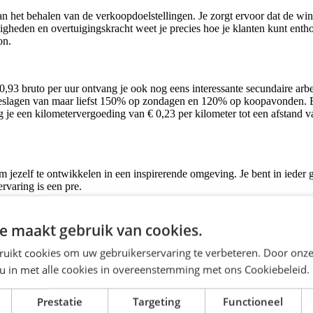
et behalen van de verkoopdoelstellingen. Je zorgt ervoor dat de winkel 
eden en overtuigingskracht weet je precies hoe je klanten kunt entho
on.
0,93
bruto per uur ontvang je
ook nog eens interessante secundaire ar
stoeslagen van maar liefst 150% op zondagen en 120% op koopavonden. 
 je een kilometervergoeding van € 0,23 per kilometer tot een afstand v
 jezelf te ontwikkelen in een inspirerende omgeving. Je bent in ieder 
rvaring is een pre.
e maakt gebruik van cookies.
ruikt cookies om uw gebruikerservaring te verbeteren. Door onze
 u in met alle cookies in overeenstemming met ons Cookiebeleid.
 en op koopavonden van 120%;
imaal 30 km enkele reis;
Prestatie
Targeting
Functioneel
 maand;