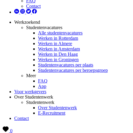
FAQ
Contact
Werkzoekend
Studentenvacatures
Alle studentenvacatures
Werken in Rotterdam
Werken in Almere
Werken in Amsterdam
Werken in Den Haag
Werken in Groningen
Studentenvacatures per plaats
Studentenvacatures per beroepsgroep
Meer
FAQ
App
Voor werkgevers
Over Studentenwerk
Studentenwerk
Over Studentenwerk
E-Recruitment
Contact
0