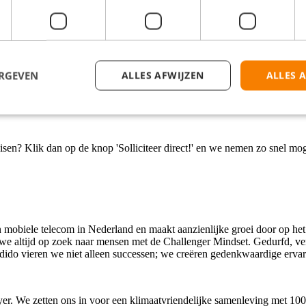
ningen.
ERGEVEN
ALLES AFWIJZEN
ALLES 
isen? Klik dan op de knop 'Solliciteer direct!' en we nemen zo snel mog
n mobiele telecom in Nederland en maakt aanzienlijke groei door op het
n we altijd op zoek naar mensen met de Challenger Mindset. Gedurfd, 
ij Odido vieren we niet alleen successen; we creëren gedenkwaardige erva
oyer. We zetten ons in voor een klimaatvriendelijke samenleving met 1