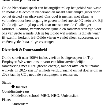
Odido Nederland speelt een belangrijke rol op het gebied van vaste
en mobiele telecom in Nederland en maakt aanzienlijke groei door
op het gebied van glasvezel. Ons doel is mensen met elkaar te
verbinden door hen toegang te geven tot het snelste 5G-netwerk. Bij
Odido zijn we altijd op zoek naar mensen met de Challenger
Mindset. Gedurfd, verantwoordelijkheid en samenwerken zijn voor
ons van grote waarde. Als jij bij Odido wil werken, is dit iets waar
jij jezelf in herkent. Bij Odido vieren we niet alleen successen; we
creëren gedenkwaardige ervaringen.
Diversiteit & Duurzaamheid
Odido streeft naar 100% inclusiviteit en is uitgeroepen tot Top
Employer. We zetten ons in voor een klimaatvriendelijke
samenleving met 100% groene energie, minder afval en duurzame
winkels. In 2025 zijn 17 winkels verduurzaamd en het doel is om in
2028 tachtig CO₂-neutrale vestigingen te realiseren.
Status
Inactief
Opleidingsniveaus
Middelbare school, MBO, HBO, Universiteit
Plaats
Amsterdam