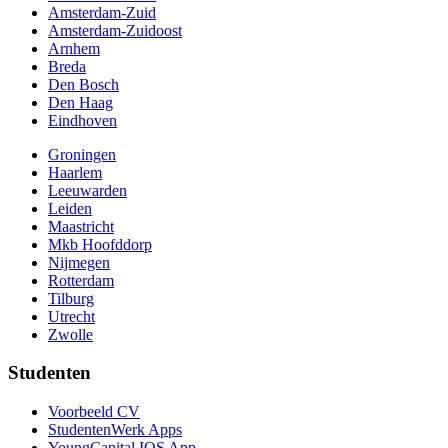
Amsterdam-Zuid
Amsterdam-Zuidoost
Arnhem
Breda
Den Bosch
Den Haag
Eindhoven
Groningen
Haarlem
Leeuwarden
Leiden
Maastricht
Mkb Hoofddorp
Nijmegen
Rotterdam
Tilburg
Utrecht
Zwolle
Studenten
Voorbeeld CV
StudentenWerk Apps
YoungCapital IOS App