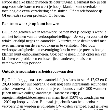
ervoor dat elke klant tevreden de deur uitgaat. Daarnaast heb jij een
oog voor saleskansen en weet je hoe je klanten kunt overhalen om
toch nog die extra verzekering af te sluiten. Of dat telefoonhoesje.
Of een extra screen-protector. Of beiden.
Een team waar je op kunt bouwen
Bij Odido geloven we in teamwork. Samen met je collega's werk je
aan het behalen van de verkoopdoelstellingen. Je zorgt ervoor dat de
winkel er altijd netjes en aantrekkelijk uitziet, en je denkt actief mee
over manieren om de verkoopkansen te vergroten. Met jouw
verkoopvaardigheden en overtuigingskracht weet je precies hoe je
klanten kunt enthousiasmeren. Ook ben je goed in het oplossen van
klachten en problemen en beschrijven anderen jou als een
verantwoordelijk persoon.
Ontdek je secundaire arbeidsvoorwaarden
Bij Odido krijg je naast een aantrekkelijk s
alaris tussen
€ 17,93 en €
20,93
bruto per uur ontvang je
ook nog eens interessante secundaire
arbeidsvoorwaarden. Zo verdien je een bonus vanaf € 500 wanneer
je een nieuwe collega aandraagt. Daarnaast krijg je
onregelmatigheidstoeslagen van maar liefst 150% op zondagen en
120% op koopavonden. En maak je gebruik van het openbaar
vervoer? Dan worden je volledige OV-kosten vergoed. Rijd je liever