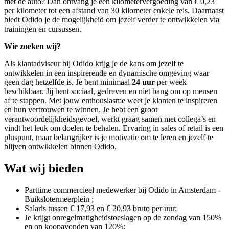
met de auto? Dan ontvang je een kilometervergoeding van € 0,23
per kilometer tot een afstand van 30 kilometer enkele reis. Daarnaast
biedt Odido je de mogelijkheid om jezelf verder te ontwikkelen via
trainingen en cursussen.
Wie zoeken wij?
Als klantadviseur bij Odido krijg je de kans om jezelf te
ontwikkelen in een inspirerende en dynamische omgeving waar
geen dag hetzelfde is. Je bent minimaal
24 uur
per week
beschikbaar. Jij bent sociaal, gedreven en niet bang om op mensen
af te stappen. Met jouw enthousiasme weet je klanten te inspireren
en hun vertrouwen te winnen. Je hebt een groot
verantwoordelijkheidsgevoel, werkt graag samen met collega’s en
vindt het leuk om doelen te behalen. Ervaring in sales of retail is een
pluspunt, maar belangrijker is je motivatie om te leren en jezelf te
blijven ontwikkelen binnen Odido.
Wat wij bieden
Parttime commercieel medewerker bij Odido in Amsterdam -
Buikslotermeerplein ;
Salaris tussen € 17,93 en € 20,93 bruto per uur;
Je krijgt onregelmatigheidstoeslagen op de zondag van 150%
en op koopavonden van 120%;