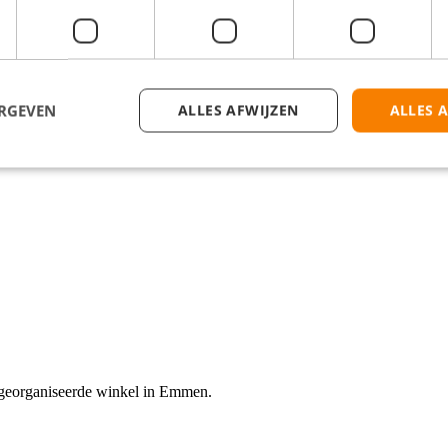
isen? Klik dan op de knop 'Solliciteer direct!' en we nemen zo snel mog
ERGEVEN
ALLES AFWIJZEN
ALLES 
 georganiseerde winkel in Emmen.