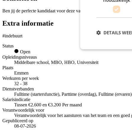
Ben jij de perfecte kandidaat voor deze vacature en voldoe je aan de e
Extra informatie
DETAILS WE
#indebuurt
Status
Open
Opleidingsniveaus
Middelbare school, MBO, HBO, Universiteit
Plaats
Emmen
Werkuren per week
32 - 38
Dienstverbanden
Fulltime (startersfunctie), Parttime (overdag), Fulltime (ervaren)
Salarisindicatie
Tussen €2.600 en €3.200 Per maand
Verantwoordelijk voor
Verantwoordelijk voor het aansturen van het team en een goed
Gepubliceerd op
08-07-2026