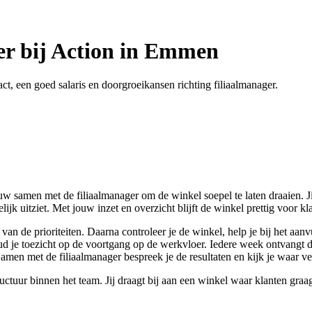
ger bij Action in Emmen
t, een goed salaris en doorgroeikansen richting filiaalmanager.
uw samen met de filiaalmanager om de winkel soepel te laten draaien. Ji
jk uitziet. Met jouw inzet en overzicht blijft de winkel prettig voor kla
n de prioriteiten. Daarna controleer je de winkel, help je bij het aanvu
je toezicht op de voortgang op de werkvloer. Iedere week ontvangt de w
amen met de filiaalmanager bespreek je de resultaten en kijk je waar ve
ctuur binnen het team. Jij draagt bij aan een winkel waar klanten gra