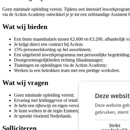
Geen minimale opleiding vereist. Tijdens een intensief inwerkprogram
via de Action Academy ontwikkel je je tot een zelfstandige Assistent 
Wat wij bieden
Een bruto maandsalaris tussen €2.600 en €3.200, afhankelijk va
Je krijgt direct een contract bij Action;
15% personeelskorting op het assortiment;
Een uitgebreid inwerkprogramma met persoonlijke begeleiding
Doorgroeimogelijkheden richting filiaalmanager;
Trainingen en opleidingen via de Action Academy;
Werken in een betrokken team met een prettige werksfeer.
Wat wij vragen
Deze websit
Geen minimale opleiding vereist;
Ervaring met leidinggeven of retail is een pré;
Deze website geb
Je hebt een rijbewijs en eigen vervoer;
Je kunt werken in de regio Emmen;
gebruiken, stemt
Je spreekt vloeiend Nederlands.
Strikt
Solliciteren
noodzakelijk