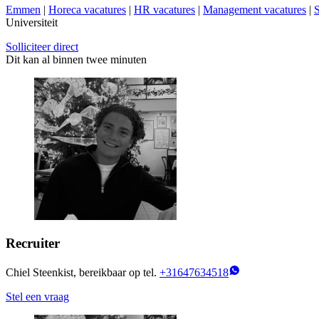
Emmen
|
Horeca vacatures
|
HR vacatures
|
Management vacatures
|
S
Universiteit
Solliciteer direct
Dit kan al binnen twee minuten
Recruiter
Chiel Steenkist, bereikbaar op tel.
+31647634518
Stel een vraag