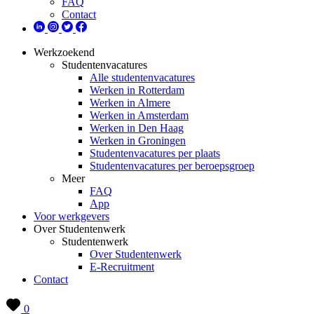
FAQ
Contact
Werkzoekend
Studentenvacatures
Alle studentenvacatures
Werken in Rotterdam
Werken in Almere
Werken in Amsterdam
Werken in Den Haag
Werken in Groningen
Studentenvacatures per plaats
Studentenvacatures per beroepsgroep
Meer
FAQ
App
Voor werkgevers
Over Studentenwerk
Studentenwerk
Over Studentenwerk
E-Recruitment
Contact
0