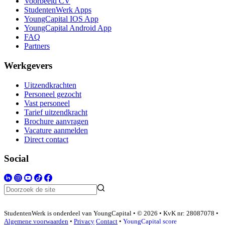
Voorbeeld CV
StudentenWerk Apps
YoungCapital IOS App
YoungCapital Android App
FAQ
Partners
Werkgevers
Uitzendkrachten
Personeel gezocht
Vast personeel
Tarief uitzendkracht
Brochure aanvragen
Vacature aanmelden
Direct contact
Social
StudentenWerk is onderdeel van YoungCapital • © 2026 • KvK nr: 28087078 •
Algemene voorwaarden
•
Privacy
Contact
•
YoungCapital score