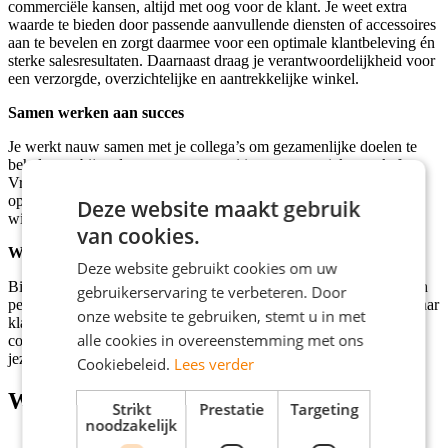
commerciële kansen, altijd met oog voor de klant. Je weet extra
waarde te bieden door passende aanvullende diensten of accessoires
aan te bevelen en zorgt daarmee voor een optimale klantbeleving én
sterke salesresultaten. Daarnaast draag je verantwoordelijkheid voor
een verzorgde, overzichtelijke en aantrekkelijke winkel.
Samen werken aan succes
Je werkt nauw samen met je collega’s om gezamenlijke doelen te
behalen en bij te dragen aan een positieve en energieke werksfeer.
Vragen en eventuele klachten handel je professioneel en
oplossingsgericht af, terwijl je actief meedenkt over hoe de
Deze website maakt gebruik
winkelervaring en resultaten verder verbeterd kunnen worden.
van cookies.
Werken bij Odido
Deze website gebruikt cookies om uw
Bij Odido kom je terecht in een hecht team waar samenwerking en
gebruikerservaring te verbeteren. Door
persoonlijke ontwikkeling centraal staan. Collega’s staan voor elkaar
onze website te gebruiken, stemt u in met
klaar en successen worden samen gevierd. Dankzij trainingen,
alle cookies in overeenstemming met ons
coaching en doorgroeimogelijkheden krijg jij volop de kans om
jezelf verder te ontwikkelen binnen sales en retail.
Cookiebeleid.
Lees verder
Wat wij bieden
Strikt
Prestatie
Targeting
noodzakelijk
Parttime functie als Shop Advisor bij Odido in Amsterdam -