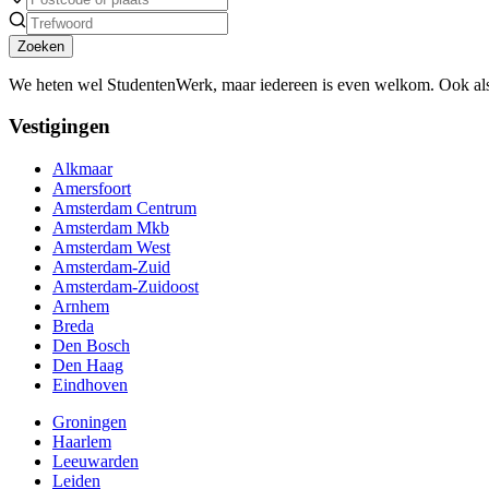
Zoeken
We heten wel StudentenWerk, maar iedereen is even welkom. Ook als
Vestigingen
Alkmaar
Amersfoort
Amsterdam Centrum
Amsterdam Mkb
Amsterdam West
Amsterdam-Zuid
Amsterdam-Zuidoost
Arnhem
Breda
Den Bosch
Den Haag
Eindhoven
Groningen
Haarlem
Leeuwarden
Leiden