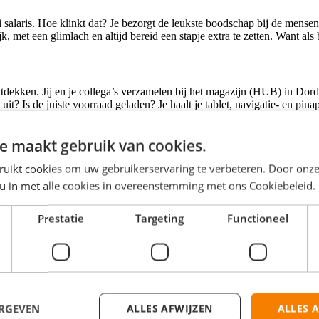
salaris. Hoe klinkt dat? Je bezorgt de leukste boodschap bij de mensen
k, met een glimlach en altijd bereid een stapje extra te zetten. Want als b
kken. Jij en je collega’s verzamelen bij het magazijn (HUB) in Dordrec
 uit? Is de juiste voorraad geladen? Je haalt je tablet, navigatie- en pin
imt na afloop alles op.
e maakt gebruik van cookies.
voorbeeld met een handgeschreven kaartje als je hoort dat iemand jarig
ruikt cookies om uw gebruikerservaring te verbeteren. Door onze
 u in met alle cookies in overeenstemming met ons Cookiebeleid.
Prestatie
Targeting
Functioneel
5:00, van 15:00 tot 23:00 en/of van 17:15 tot 23:00 uur.
ERGEVEN
ALLES AFWIJZEN
ALLES 