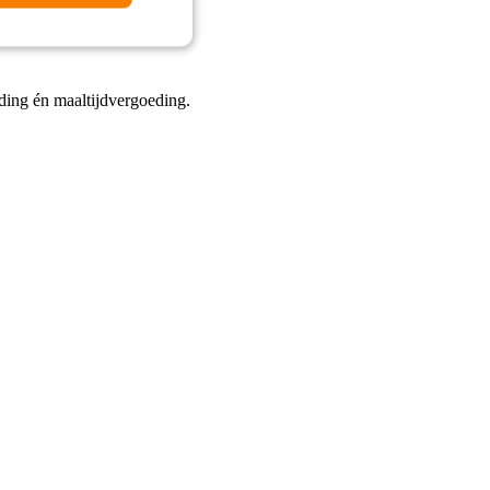
38 per uur.
eding én maaltijdvergoeding.