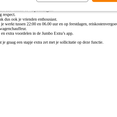
j 21 jaar of ouder) na 12 weken werken. Je start met een salaris van €18,
t airco).
re activiteiten of verplichtingen.
ng respect.
ak dus ook je vrienden enthousiast.
s je werkt tussen 22:00 en 06.00 uur en op feestdagen, reiskostenvergo
htwagenchauffeur.
n en extra voordelen in de Jumbo Extra’s app.
e graag een stapje extra zet met je sollicitatie op deze functie.