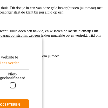
 thuis. Dit doe je in een van onze gele bezorgbussen (automaat) met
ezorger staat de klant bij jou altijd op één.
ht. Jullie doen een bakkie, en wisselen de laatste nieuwtjes uit.
apparaat op, stapt in, zet een lekker muziekje op en vertrekt. Tijd om
 is. Om te kunnen starten neem jij mee:
 website te
Lees verder
Niet-
geclassificeerd
ACCEPTEREN