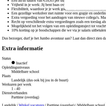
Een all-in salaris van €18,63 per uur inclusief vakantiegeld (bi
Vrijheid in je werk: Jij bent baas over je eigen bus (automaat me
Flexibiliteit, waardoor je je werk goed kan combineren met ande
Een gezellige werksfeer met ruimte voor een grapje en onderli
Extra vergoeding voor het aandragen van nieuwe collega's. Ma
Recht op verschillende extra vergoedingen zoals een toeslag al
Mogelijkheid tot het volgen van een opleidingstraject tot vrac
10% korting op je boodschappen die we via je salaris uitbetale
Dus bezorger, durf je het Jumbo avontuur aan? Laat dan direct zien dat j
Extra informatie
Status
Inactief
Opleidingsniveaus
Middelbare school
Plaats
Landelijk (dus ook bij jou in de buurt)
Werkuren per week
1 - 40
Dienstverbanden
Parttime (overdag)
Landelijk |
Winkel vacatures
| Parttime (overdag) | Middelbare school