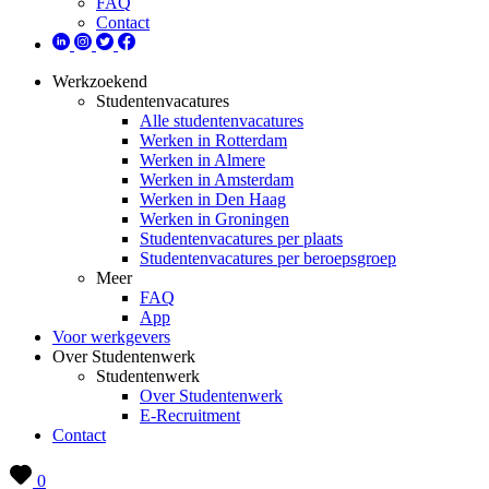
FAQ
Contact
Werkzoekend
Studentenvacatures
Alle studentenvacatures
Werken in Rotterdam
Werken in Almere
Werken in Amsterdam
Werken in Den Haag
Werken in Groningen
Studentenvacatures per plaats
Studentenvacatures per beroepsgroep
Meer
FAQ
App
Voor werkgevers
Over Studentenwerk
Studentenwerk
Over Studentenwerk
E-Recruitment
Contact
0