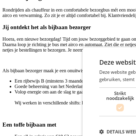
Rondrijden als chauffeur in een comfortabele bezorgbus mét een mooi 
airco en verwarming. Zo zit je er altijd comfortabel bij. Klantvriendelij
Jij ontdekt het als bijbaan bezorger
Hoera, een nieuwe bezorgdag! Tijd om jouw bezorggebied te gaan ontde
Daarna loop je richting je bus met airco en automaat. Ziet die er netjes
netjes je bestellingen te bezorgen. Je neemt emballage mee terug en ru
Deze websit
Als bijbaan bezorger maak je een onuitwisbare indruk op de klant. Bij
Deze website geb
gebruiken, stemt
Een rijbewijs B (minstens 3 maanden)
Goede beheersing van het Nederlands
Volop energie om aan de slag te gaan in jouw bezorggebied
Strikt
noodzakelijk
Wij werken in verschillende shifts: Bijvoorbeeld van 6:00 tot 1
Een toffe bijbaan met
DETAILS WE