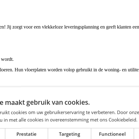
en! Jij zorgt voor een vlekkeloze leveringsplanning en geeft klanten een
d wordt.
loeren. Hun vloerplaten worden volop gebruikt in de woning- en utilite
met mensen. Met jouw positieve instelling en oplossingsgerichte blik zor
e maakt gebruik van cookies.
t verschil!
ruikt cookies om uw gebruikerservaring te verbeteren. Door onze
 u in met alle cookies in overeenstemming met ons Cookiebeleid.
2026. We zoeken iemand die 32-40 uur per week beschikbaar is.
Prestatie
Targeting
Functioneel