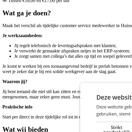
Tussen €16,00 en €17,00 per uur
Wat ga je doen?
Maak het verschil als tijdelijke customer service medewerker in Huiss
Je werkzaamheden:
Jij regelt telefonisch de leveringsafspraken met klanten;
Je verwerkt de gemaakte afspraken netjes in het ERP-systeem;
Je zorgt samen met collega’s dat alles op tijd en soepel gelever
Je komt te werken bij een toonaangevend bedrijf in prefab betonnen v
weet je zeker dat je bij een solide werkgever aan de slag gaat.
Waarom jij?
Jij bent iemand die niet stil kan zitten en energie krijgt van contact 
Deze websit
meegenomen, maar zeker geen must. Jouw motivatie en inzet maken he
Deze website geb
Praktische info
gebruiken, stemt
Start per direct in deze tijdelijke rol tot in eerste instantie 24 juli 
Strikt
Wat wij bieden
noodzakelijk