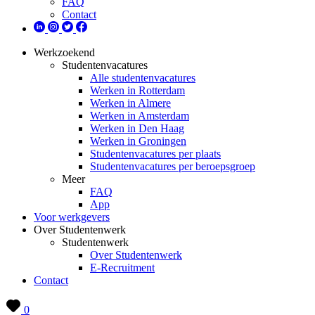
FAQ
Contact
Werkzoekend
Studentenvacatures
Alle studentenvacatures
Werken in Rotterdam
Werken in Almere
Werken in Amsterdam
Werken in Den Haag
Werken in Groningen
Studentenvacatures per plaats
Studentenvacatures per beroepsgroep
Meer
FAQ
App
Voor werkgevers
Over Studentenwerk
Studentenwerk
Over Studentenwerk
E-Recruitment
Contact
0