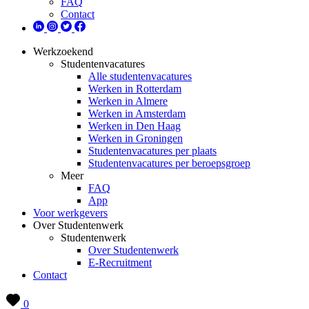
FAQ
Contact
Werkzoekend
Studentenvacatures
Alle studentenvacatures
Werken in Rotterdam
Werken in Almere
Werken in Amsterdam
Werken in Den Haag
Werken in Groningen
Studentenvacatures per plaats
Studentenvacatures per beroepsgroep
Meer
FAQ
App
Voor werkgevers
Over Studentenwerk
Studentenwerk
Over Studentenwerk
E-Recruitment
Contact
0