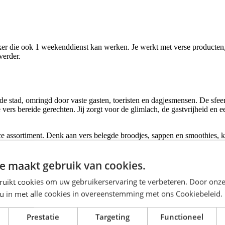
die ook 1 weekenddienst kan werken. Je werkt met verse producten, he
verder.
 stad, omringd door vaste gasten, toeristen en dagjesmensen. De sfeer i
ers bereide gerechten. Jij zorgt voor de glimlach, de gastvrijheid en ee
assortiment. Denk aan vers belegde broodjes, sappen en smoothies, kleu
kelcentrum, waar gasten graag even neerstrijken voor een gezonde lun
e maakt gebruik van cookies.
heid en een vlotte service. Dankzij de gratis parkeergelegenheid is deze l
ruikt cookies om uw gebruikerservaring te verbeteren. Door onze
 u in met alle cookies in overeenstemming met ons Cookiebeleid.
gen we voor een informele en fijne werkomgeving waarin kwaliteit, tea
om te leren, te groeien en jezelf te ontwikkelen. Via trainingen, coachi
Prestatie
Targeting
Functioneel