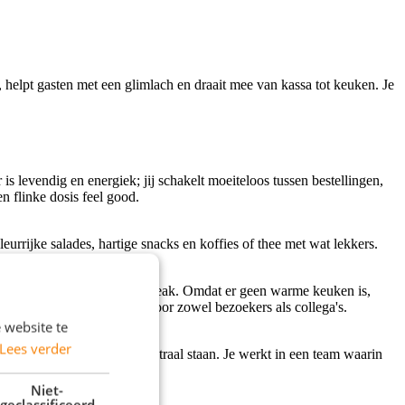
lpt gasten met een glimlach en draait mee van kassa tot keuken. Je
s levendig en energiek; jij schakelt moeiteloos tussen bestellingen,
n flinke dosis feel good.
rrijke salades, hartige snacks en koffies of thee met wat lekkers.
ch of een gezellige koffiebreak. Omdat er geen warme keuken is,
ocatie makkelijk bereikbaar voor zowel bezoekers als collega's.
 website te
Lees verder
mwork en ontwikkeling centraal staan. Je werkt in een team waarin
ng en gewoon door te doen.
Niet-
geclassificeerd