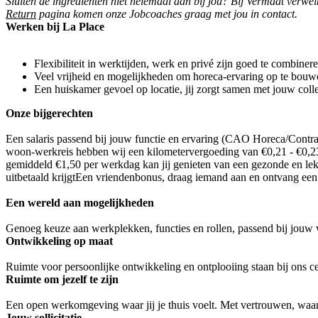
Sluiten de ingrediënten niet helemaal aan bij jou? Bij Vermaat verw
Return
pagina komen onze Jobcoaches graag met jou in contact.
Werken bij La Place
Flexibiliteit in werktijden, werk en privé zijn goed te combinere
Veel vrijheid en mogelijkheden om horeca-ervaring op te bouwe
Een huiskamer gevoel op locatie, jij zorgt samen met jouw colleg
Onze bijgerechten
Een salaris passend bij jouw functie en ervaring (CAO Horeca/Contract
woon-werkreis hebben wij een kilometervergoeding van €0,21 - €0,23
gemiddeld €1,50 per werkdag kan jij genieten van een gezonde en lek
uitbetaald krijgtEen vriendenbonus, draag iemand aan en ontvang ee
Een wereld aan mogelijkheden
Genoeg keuze aan werkplekken, functies en rollen, passend bij jouw we
Ontwikkeling op maat
Ruimte voor persoonlijke ontwikkeling en ontplooiing staan bij ons c
Ruimte om jezelf te zijn
Een open werkomgeving waar jij je thuis voelt. Met vertrouwen, waar
Jouw sollicitatie