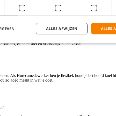
e voor de opening start om het een en ander klaar te zetten, of dat je n
avond zijn, werk je altijd 1 avond. Daarnaast werk je ook 1 weekenddag
ERGEVEN
ALLES AFWIJZEN
ALLES 
n de actie. Je springt bij waar je nodig bent: in de keuken, achter de c
 salades, of helpt snel en vriendelijk bij de kassa;
hoenen. Als Horecamedewerker ben je flexibel, houd je het hoofd koel bij 
jou zo goed maakt in wat je doet.
 af.