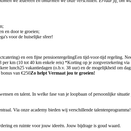
elkomen we iedereen en omarmen we onze verschillen. Ervaar jij, om w
n;
n en door te groeien;
a's voor de huiselijke sfeer!
catering) en een fijne pensioenregelingEen tijd-voor-tijd regeling. Nee
 per km (10 tot 40 km enkele reis) *Korting op je zorgverzekering v
kere lunch25 vakantiedagen (o.b.v. 38 uur) en de mogelijkheid om dage
n bonus van €250
Zo helpt Vermaat jou te groeien!
nsen en talent. In welke fase van je loopbaan of persoonlijke situatie 
entraal. Via onze academy bieden wij verschillende talentenprogramma's
dering en ruimte voor jouw ideeën. Jouw bijdrage is goud waard.