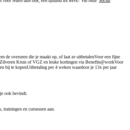
at voor reden dan ook, een afstand tot werk? Via onze
Social
m de overuren die je maakt op, of laat ze uitbetalenVoor een fijne
ia Zilveren Kruis of VGZ en leuke kortingen via Benefits@workVoor
n bij te kopenUitbetaling per 4 weken waardoor je 13x per jaar
je ook bevindt.
, trainingen en cursussen aan.