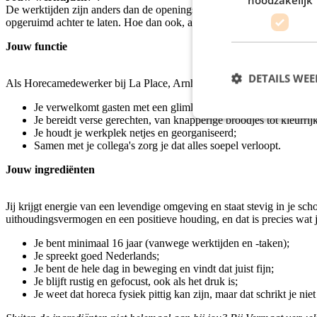
De werktijden zijn anders dan de openingstijden. Zo kan het zijn dat j
opgeruimd achter te laten. Hoe dan ook, als de openingstijden in de 
Jouw functie
DETAILS WE
Als Horecamedewerker bij La Place, Arnhem | Kronenburg sta jij midden i
Je verwelkomt gasten met een glimlach en een warm welkom;
Je bereidt verse gerechten, van knapperige broodjes tot kleurrijke
Je houdt je werkplek netjes en georganiseerd;
Samen met je collega's zorg je dat alles soepel verloopt.
Jouw ingrediënten
Jij krijgt energie van een levendige omgeving en staat stevig in je sc
uithoudingsvermogen en een positieve houding, en dat is precies wat 
Je bent minimaal 16 jaar (vanwege werktijden en -taken);
Je spreekt goed Nederlands;
Je bent de hele dag in beweging en vindt dat juist fijn;
Je blijft rustig en gefocust, ook als het druk is;
Je weet dat horeca fysiek pittig kan zijn, maar dat schrikt je niet