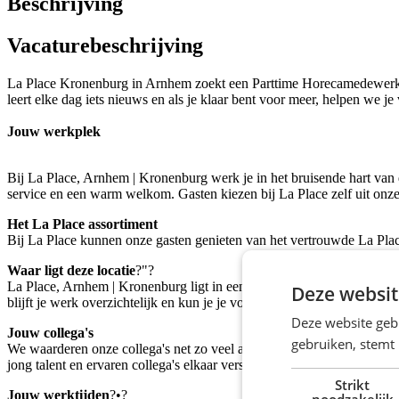
Beschrijving
Vacaturebeschrijving
La Place Kronenburg in Arnhem zoekt een Parttime Horecamedewerker 
leert elke dag iets nieuws en als je klaar bent voor meer, helpen we je 
Jouw werkplek
Bij La Place, Arnhem | Kronenburg werk je in het bruisende hart van de
service en een warm welkom. Gasten kiezen bij La Place zelf uit onze v
Het La Place assortiment
Bij La Place kunnen onze gasten genieten van het vertrouwde La Place 
Waar ligt deze locatie
?"?
La Place, Arnhem | Kronenburg ligt in een vernieuwd en overdekt win
Deze websit
blijft je werk overzichtelijk en kun je je volledig richten op gastvrij
Deze website geb
Jouw collega's
gebruiken, stemt
We waarderen onze collega's net zo veel als onze gasten. Daarom zor
jong talent en ervaren collega's elkaar versterken. Er is volop ruimte 
Strikt
Jouw werktijden
?•?
noodzakelijk