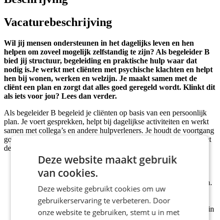
Vacaturebeschrijving
Wil jij mensen ondersteunen in het dagelijks leven en hen
helpen om zoveel mogelijk zelfstandig te zijn? Als begeleider B
bied jij structuur, begeleiding en praktische hulp waar dat
nodig is.Je werkt met cliënten met psychische klachten en helpt
hen bij wonen, werken en welzijn. Je maakt samen met de
cliënt een plan en zorgt dat alles goed geregeld wordt. Klinkt dit
als iets voor jou? Lees dan verder.
Als begeleider B begeleid je cliënten op basis van een persoonlijk
plan. Je voert gesprekken, helpt bij dagelijkse activiteiten en werkt
samen met collega’s en andere hulpverleners. Je houdt de voortgang
goed in de gaten en signaleert veranderingen. Zo zorg je ervoor dat
de begeleiding goed blijft aansluiten bij wat iemand nodig heeft.
Deze website maakt gebruik
Je helpt bij het opstellen en uitvoeren van
van cookies.
begeleidingsplannen.
Je ondersteunt cliënten bij hun dagelijks leven en activiteiten.
Deze website gebruikt cookies om uw
Je signaleert veranderingen en schakelt waar nodig met
gebruikerservaring te verbeteren. Door
collega’s.
Je helpt collega’s, begeleidt stagiaires en werkt goed samen in
onze website te gebruiken, stemt u in met
het team.