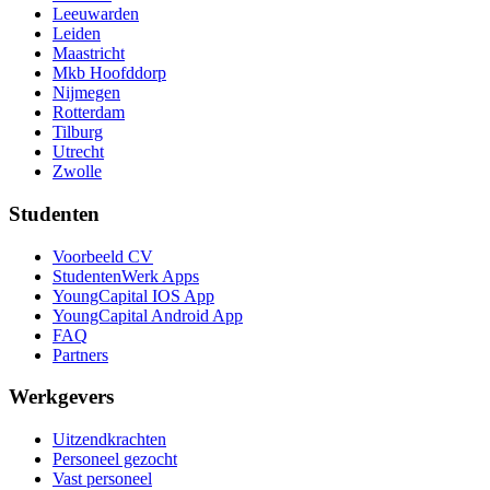
Leeuwarden
Leiden
Maastricht
Mkb Hoofddorp
Nijmegen
Rotterdam
Tilburg
Utrecht
Zwolle
Studenten
Voorbeeld CV
StudentenWerk Apps
YoungCapital IOS App
YoungCapital Android App
FAQ
Partners
Werkgevers
Uitzendkrachten
Personeel gezocht
Vast personeel