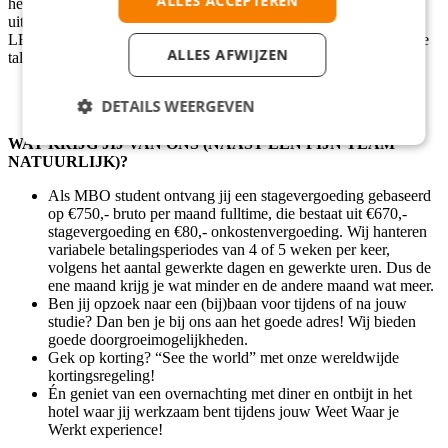
ALLES ACCEPTEREN
het grootste hotel van de gehele keten in Europa. Prachtige
uitzichten over de stad en de meest verfijnde smaken in restaurant
LEO'S International Flavors maken dat gasten zeggen ‘Now we’re
ALLES AFWIJZEN
talking’!
DETAILS WEERGEVEN
WAT KRIJG JIJ VAN ONS (NAAST EEN FIJN TEAM
NATUURLIJK)?
Als MBO student ontvang jij een stagevergoeding gebaseerd
op €750,- bruto per maand fulltime, die bestaat uit €670,-
stagevergoeding en €80,- onkostenvergoeding. Wij hanteren
variabele betalingsperiodes van 4 of 5 weken per keer,
volgens het aantal gewerkte dagen en gewerkte uren. Dus de
ene maand krijg je wat minder en de andere maand wat meer.
Ben jij opzoek naar een (bij)baan voor tijdens of na jouw
studie? Dan ben je bij ons aan het goede adres! Wij bieden
goede doorgroeimogelijkheden.
Gek op korting? “See the world” met onze wereldwijde
kortingsregeling!
Én geniet van een overnachting met diner en ontbijt in het
hotel waar jij werkzaam bent tijdens jouw Weet Waar je
Werkt experience!