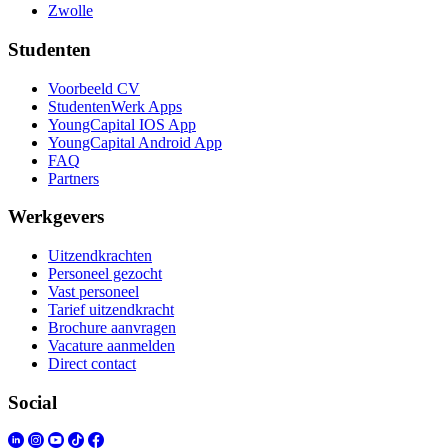
Zwolle
Studenten
Voorbeeld CV
StudentenWerk Apps
YoungCapital IOS App
YoungCapital Android App
FAQ
Partners
Werkgevers
Uitzendkrachten
Personeel gezocht
Vast personeel
Tarief uitzendkracht
Brochure aanvragen
Vacature aanmelden
Direct contact
Social