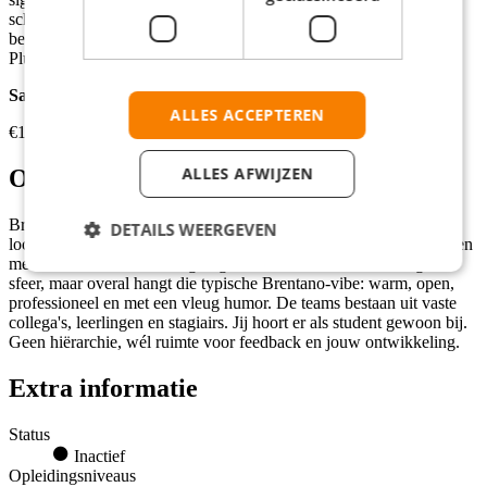
schrik jij niet van. Sterker nog: je kijkt ernaar uit om écht van
betekenis te zijn in de ouderenzorg. Dat maakt jou als Helpende
Plus/Verzorgende IG bij Brentano student& zorgheld.
Salarisomschrijving
ALLES ACCEPTEREN
€16,44 - €16,89 per uur
ALLES AFWIJZEN
Over de werkgever
Brentano is de ouderenzorgorganisatie van Amstelveen. Met vier
DETAILS WEERGEVEN
locaties, allemaal op fietsafstand van elkaar, zorgen ze voor ouderen
met somatische en PG-zorgvragen. Elke locatie heeft een eigen
sfeer, maar overal hangt die typische Brentano-vibe: warm, open,
professioneel en met een vleug humor. De teams bestaan uit vaste
collega's, leerlingen en stagiairs. Jij hoort er als student gewoon bij.
Geen hiërarchie, wél ruimte voor feedback en jouw ontwikkeling.
Extra informatie
Status
Inactief
Opleidingsniveaus