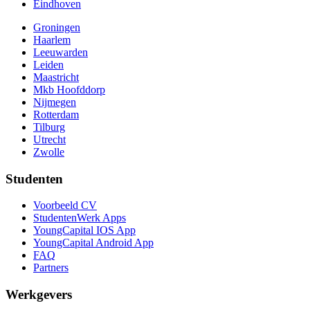
Eindhoven
Groningen
Haarlem
Leeuwarden
Leiden
Maastricht
Mkb Hoofddorp
Nijmegen
Rotterdam
Tilburg
Utrecht
Zwolle
Studenten
Voorbeeld CV
StudentenWerk Apps
YoungCapital IOS App
YoungCapital Android App
FAQ
Partners
Werkgevers