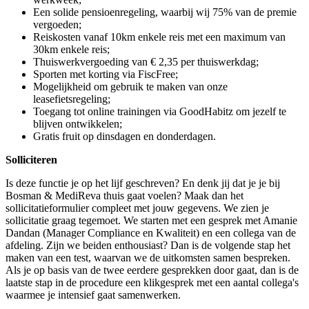
Een solide pensioenregeling, waarbij wij 75% van de premie
vergoeden;
Reiskosten vanaf 10km enkele reis met een maximum van
30km enkele reis;
Thuiswerkvergoeding van € 2,35 per thuiswerkdag;
Sporten met korting via FiscFree;
Mogelijkheid om gebruik te maken van onze
leasefietsregeling;
Toegang tot online trainingen via GoodHabitz om jezelf te
blijven ontwikkelen;
Gratis fruit op dinsdagen en donderdagen.
Solliciteren
Is deze functie je op het lijf geschreven? En denk jij dat je je bij
Bosman & MediReva thuis gaat voelen? Maak dan het
sollicitatieformulier compleet met jouw gegevens. We zien je
sollicitatie graag tegemoet. We starten met een gesprek met Amanie
Dandan (Manager Compliance en Kwaliteit) en een collega van de
afdeling. Zijn we beiden enthousiast? Dan is de volgende stap het
maken van een test, waarvan we de uitkomsten samen bespreken.
Als je op basis van de twee eerdere gesprekken door gaat, dan is de
laatste stap in de procedure een klikgesprek met een aantal collega's
waarmee je intensief gaat samenwerken.