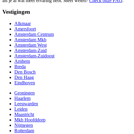
als je al wat meer ervaring hebt. Meer weten?
Check onze FAQ
.
Vestigingen
Alkmaar
Amersfoort
Amsterdam Centrum
Amsterdam Mkb
Amsterdam West
Amsterdam-Zuid
Amsterdam-Zuidoost
Arnhem
Breda
Den Bosch
Den Haag
Eindhoven
Groningen
Haarlem
Leeuwarden
Leiden
Maastricht
Mkb Hoofddorp
Nijmegen
Rotterdam