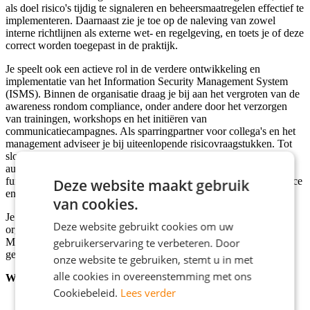
als doel risico's tijdig te signaleren en beheersmaatregelen effectief te
implementeren. Daarnaast zie je toe op de naleving van zowel
interne richtlijnen als externe wet- en regelgeving, en toets je of deze
correct worden toegepast in de praktijk.
Je speelt ook een actieve rol in de verdere ontwikkeling en
implementatie van het Information Security Management System
(ISMS). Binnen de organisatie draag je bij aan het vergroten van de
awareness rondom compliance, onder andere door het verzorgen
van trainingen, workshops en het initiëren van
communicatiecampagnes. Als sparringpartner voor collega's en het
management adviseer je bij uiteenlopende risicovraagstukken. Tot
slot onderhoud je contacten met externe partijen, waaronder
auditors, toezichthouders en samenwerkingspartners, waarbij je
fungeert als deskundig aanspreekpunt op het gebied van compliance
Deze website maakt gebruik
en risicobeheersing.
van cookies.
Je werkt nauw samen met verschillende teams binnen onze
Deze website gebruikt cookies om uw
organisatie en maakt onderdeel uit van ons Information Security
Management System (ISMS)-team, waar jouw expertise op het
gebruikerservaring te verbeteren. Door
gebied van informatiebeveiliging goed van pas komt.
onze website te gebruiken, stemt u in met
alle cookies in overeenstemming met ons
Wat vragen wij van jou
Cookiebeleid.
Lees verder
Hbo+/wo werk- en denkniveau;