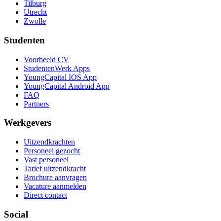
Tilburg
Utrecht
Zwolle
Studenten
Voorbeeld CV
StudentenWerk Apps
YoungCapital IOS App
YoungCapital Android App
FAQ
Partners
Werkgevers
Uitzendkrachten
Personeel gezocht
Vast personeel
Tarief uitzendkracht
Brochure aanvragen
Vacature aanmelden
Direct contact
Social