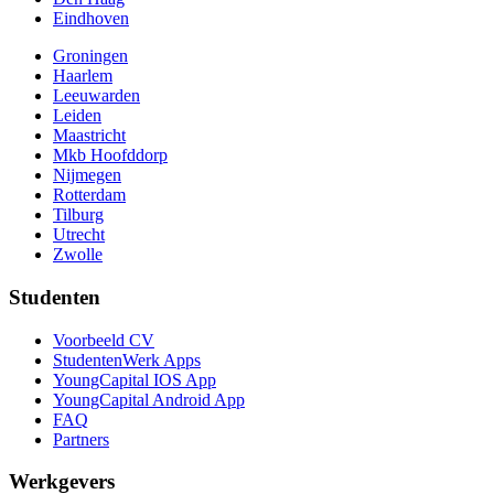
Eindhoven
Groningen
Haarlem
Leeuwarden
Leiden
Maastricht
Mkb Hoofddorp
Nijmegen
Rotterdam
Tilburg
Utrecht
Zwolle
Studenten
Voorbeeld CV
StudentenWerk Apps
YoungCapital IOS App
YoungCapital Android App
FAQ
Partners
Werkgevers