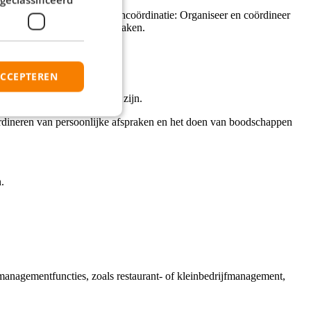
dige reacties. * Evenementencoördinatie: Organiseer en coördineer
jke, medische en zakelijke zaken.
eld.
e besluitvorming.
ACCEPTEREN
gemakkelijk terug te vinden zijn.
oördineren van persoonlijke afspraken en het doen van boodschappen
.
managementfuncties, zoals restaurant- of kleinbedrijfmanagement,