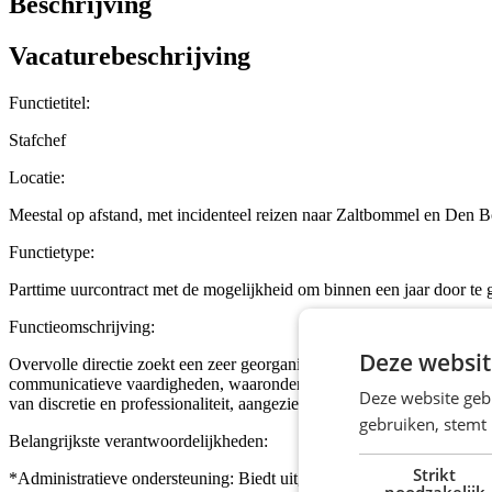
Beschrijving
Vacaturebeschrijving
Functietitel:
Stafchef
Locatie:
Meestal op afstand, met incidenteel reizen naar Zaltbommel en Den 
Functietype:
Parttime uurcontract met de mogelijkheid om binnen een jaar door te g
Functieomschrijving:
Deze websit
Overvolle directie zoekt een zeer georganiseerde, ondernemende, ambi
communicatieve vaardigheden, waaronder vloeiend Nederlands en Enge
Deze website geb
van discretie en professionaliteit, aangezien u gevoelige informatie n
gebruiken, stemt
Belangrijkste verantwoordelijkheden:
Strikt
*Administratieve ondersteuning: Biedt uitgebreide administratieve on
noodzakelijk