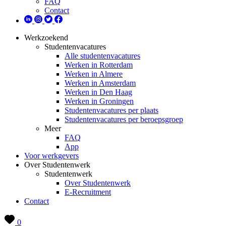
FAQ
Contact
Werkzoekend
Studentenvacatures
Alle studentenvacatures
Werken in Rotterdam
Werken in Almere
Werken in Amsterdam
Werken in Den Haag
Werken in Groningen
Studentenvacatures per plaats
Studentenvacatures per beroepsgroep
Meer
FAQ
App
Voor werkgevers
Over Studentenwerk
Studentenwerk
Over Studentenwerk
E-Recruitment
Contact
0