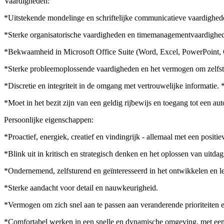
Vaardigheden:
*Uitstekende mondelinge en schriftelijke communicatieve vaardighed
*Sterke organisatorische vaardigheden en timemanagementvaardighe
*Bekwaamheid in Microsoft Office Suite (Word, Excel, PowerPoint, O
*Sterke probleemoplossende vaardigheden en het vermogen om zelfst
*Discretie en integriteit in de omgang met vertrouwelijke informatie.
*Moet in het bezit zijn van een geldig rijbewijs en toegang tot een auto
Persoonlijke eigenschappen:
*Proactief, energiek, creatief en vindingrijk - allemaal met een positiev
*Blink uit in kritisch en strategisch denken en het oplossen van uitda
*Ondernemend, zelfsturend en geïnteresseerd in het ontwikkelen en l
*Sterke aandacht voor detail en nauwkeurigheid.
*Vermogen om zich snel aan te passen aan veranderende prioriteiten
*Comfortabel werken in een snelle en dynamische omgeving, met een