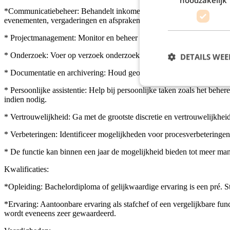
*Communicatiebeheer: Behandelt inkomende en uitgaande communicatie, 
evenementen, vergaderingen en afspraken, inclusief het opstellen van
* Projectmanagement: Monitor en beheer specifieke taken en projecten
* Onderzoek: Voer op verzoek onderzoek uit naar verschillende onder
DETAILS WE
* Documentatie en archivering: Houd georganiseerde dossiers en besta
* Persoonlijke assistentie: Help bij persoonlijke taken zoals het be
indien nodig.
* Vertrouwelijkheid: Ga met de grootste discretie en vertrouwelijkhei
* Verbeteringen: Identificeer mogelijkheden voor procesverbeteringen 
* De functie kan binnen een jaar de mogelijkheid bieden tot meer m
Kwalificaties:
*Opleiding: Bachelordiploma of gelijkwaardige ervaring is een pré. Stu
*Ervaring: Aantoonbare ervaring als stafchef of een vergelijkbare fu
wordt eveneens zeer gewaardeerd.