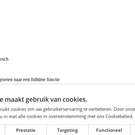
Bosch
roeien naar een fulltime functie
e maakt gebruik van cookies.
tieuze en proactieve stafchef ter ondersteuning van onze familiezaken e
ls, oog voor detail en het vermogen om meerdere prioriteiten te behe
ruikt cookies om uw gebruikerservaring te verbeteren. Door onze
amens onze familie- en bedrijfszaken zult verwerken.
 u in met alle cookies in overeenstemming met ons Cookiebeleid.
Prestatie
Targeting
Functioneel
dersteuning, waaronder het beheren van agenda's, het plannen van verga