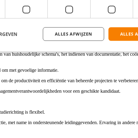
inclusief e-mails, telefoontjes en correspondentie, en zorgt voor tij
 agenda's, het notuleren en het opvolgen van actiepunten voor persoonli
, zorg ervoor dat deadlines worden gehaald en prioriteiten worden gest
werpen en stel rapporten of samenvattingen op ter ondersteuning van d
ERGEVEN
ALLES AFWIJZEN
ALLES 
nden bij, zowel fysiek als elektronisch, zodat belangrijke documenten 
heren van huishoudelijke schema's, het indienen van documentatie, het c
d om met gevoelige informatie.
om de productiviteit en efficiëntie van beheerde projecten te verbeteren
anagementverantwoordelijkheden voor een geschikte kandidaat.
dierichting is flexibel.
nctie, met name in ondersteunende leidinggevenden. Ervaring in andere 