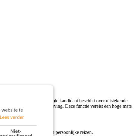
n groeiende bedrijf. De ideale kandidaat beschikt over uitstekende
ren in een dynamische omgeving. Deze functie vereist een hoge mate
 website te
Lees verder
Niet-
deringen en het regelen van persoonlijke reizen.
geclassificeerd