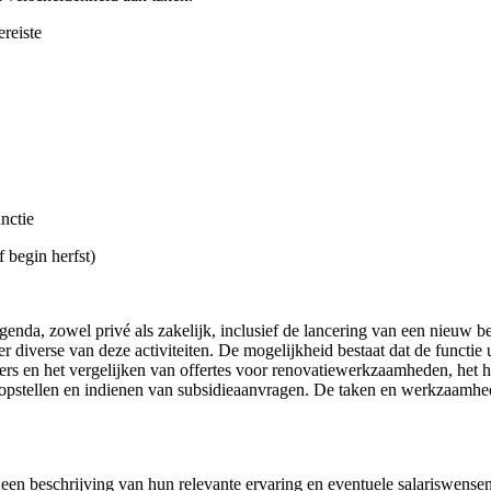
reiste
nctie
 begin herfst)
agenda, zowel privé als zakelijk, inclusief de lancering van een nieuw b
 diverse van deze activiteiten. De mogelijkheid bestaat dat de functie 
rs en het vergelijken van offertes voor renovatiewerkzaamheden, het h
t opstellen en indienen van subsidieaanvragen. De taken en werkzaamhed
en beschrijving van hun relevante ervaring en eventuele salariswensen 