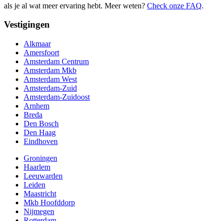
als je al wat meer ervaring hebt. Meer weten?
Check onze FAQ
.
Vestigingen
Alkmaar
Amersfoort
Amsterdam Centrum
Amsterdam Mkb
Amsterdam West
Amsterdam-Zuid
Amsterdam-Zuidoost
Arnhem
Breda
Den Bosch
Den Haag
Eindhoven
Groningen
Haarlem
Leeuwarden
Leiden
Maastricht
Mkb Hoofddorp
Nijmegen
Rotterdam