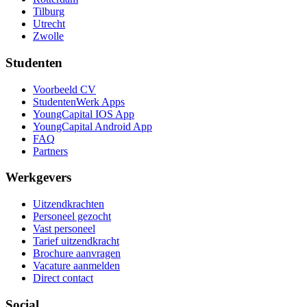
Tilburg
Utrecht
Zwolle
Studenten
Voorbeeld CV
StudentenWerk Apps
YoungCapital IOS App
YoungCapital Android App
FAQ
Partners
Werkgevers
Uitzendkrachten
Personeel gezocht
Vast personeel
Tarief uitzendkracht
Brochure aanvragen
Vacature aanmelden
Direct contact
Social