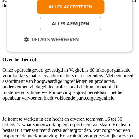
de slag te gaan, beschik je over het volgende:
ALLES ACCEPTEREN
ALLES AFWIJZEN
vmbo-diploma of vergelijkbaar niveau in logistiek;
Ervaring met fysiek werk en orderverwerking;
Zelfstandig en zorgvuldig in het uitvoeren van taken;
DETAILS WEERGEVEN
Flexibel inzetbaar en een echte teamspeler;
Beheersing van de Nederlandse taal.
Over het bedrijf
Onze opdrachtgever, gevestigd in Veghel, is dé inkooporganisatie
voor bakkers, patissiers, chocolatiers en ijsbereiders. Met een breed
assortiment van hoogwaardige ingrediënten en producten,
ondersteunen zij dagelijks professionals in hun ambacht. De
moderne en schone werkomgeving is goed bereikbaar met het
openbaar vervoer en biedt voldoende parkeergelegenheid.
Je komt te werken in een hecht en ervaren team van 16 tot 30
collega’s, waar samenwerking en respect centraal staan. Het team
bestaat uit mensen met diverse achtergronden, wat zorgt voor een
inspirerende werkomgeving. Er is ruimte voor persoonlijke groei en