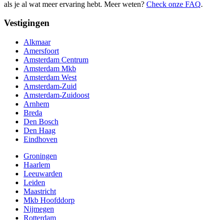
als je al wat meer ervaring hebt. Meer weten?
Check onze FAQ
.
Vestigingen
Alkmaar
Amersfoort
Amsterdam Centrum
Amsterdam Mkb
Amsterdam West
Amsterdam-Zuid
Amsterdam-Zuidoost
Arnhem
Breda
Den Bosch
Den Haag
Eindhoven
Groningen
Haarlem
Leeuwarden
Leiden
Maastricht
Mkb Hoofddorp
Nijmegen
Rotterdam