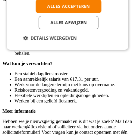
ALLES ACCEPTEREN
Beschikbaar tussen 07:00 en 16:00 uur.
Basiskennis van logistieke processen.
Betrouwbaar en punctueel.
ALLES AFWIJZEN
Vmbo werk- en denkniveau.
0 tot 2 jaar ervaring in een vergelijkbare rol.
Spreekvaardigheid in Engels en Nederlands.
DETAILS WEERGEVEN
Ervaring met SAP is een pre.
In het bezit van een heftruckcertificaat of bereid deze te
behalen.
Wat kun je verwachten?
Een stabiel dagdienstrooster.
Een aantrekkelijk salaris van €17,31 per uur.
Werk voor de langere termijn met kans op overname.
Reiskostenvergoeding en vakantiegeld.
Flexibele werktijden en opleidingsmogelijkheden.
Werken bij een geliefd fietsmerk.
Meer informatie
Hebben we je nieuwsgierig gemaakt en is dit wat je zoekt? Mail dan
naar werken@flexvisie.nl of solliciteer via het onderstaande
sollicitatieformulier! Voor vragen kun je contact opnemen met één