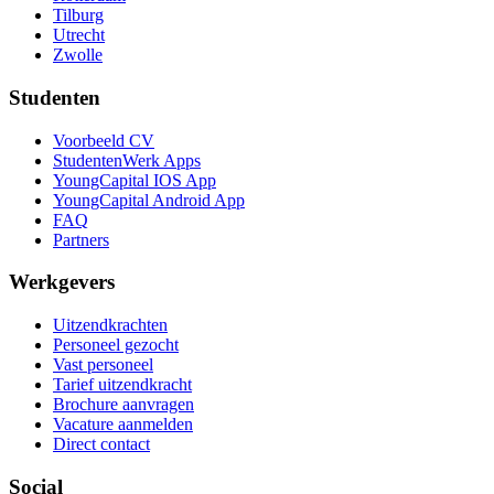
Tilburg
Utrecht
Zwolle
Studenten
Voorbeeld CV
StudentenWerk Apps
YoungCapital IOS App
YoungCapital Android App
FAQ
Partners
Werkgevers
Uitzendkrachten
Personeel gezocht
Vast personeel
Tarief uitzendkracht
Brochure aanvragen
Vacature aanmelden
Direct contact
Social