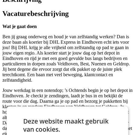
Vacaturebeschrijving
Wat je gaat doen
Ben jij graag onderweg en houd je van zelfstandig werken? Dan is
deze baan als koerier bij DHL Express in Eindhoven echt iets voor
jou! Bij DHL krijg je alle vrijheid om zelfstandig op pad te gaan in
jouw eigen regio. Als koerier start je jouw dag op het depot in
Eindhoven en rijd je met een goed gevulde bus langs bedrijven en
particulieren in dorpen zoals Veldhoven, Best, Nuenen en Geldrop.
Jij bent degene die ervoor zorgt dat elk pakket op de juiste plek
terechtkomt. Een baan met veel beweging, klantcontact en
zelfstandigheid.
Jouw werkdag in een notendop; ’s Ochtends begin je op het depot in
Eindhoven. Je checkt je zendingen, laadt je bus in en bekijkt de
route voor die dag. Daarna ga je op pad en bezorg je pakketten bij
klanten in en rondom Eindhoven van Veldhoven tot Geldrop. Je
houdt van aanpakken, weet goed om te gaan met tijdsdruk en blijft
altijd vriendelijk richting klanten. Loopt iets anders dan gepland?
Deze website maakt gebruik
Dan denk jij in oplossingen. Regen of zonneschijn, jij zorgt ervoor
van cookies.
dat elk pakket op tijd en met een glimlach wordt afgeleverd. Aan het
einde van je route kom je terug op het depot voor een korte