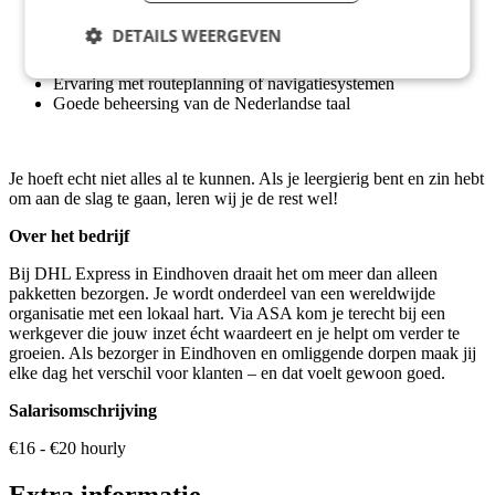
Een rijbewijs B en minstens één jaar rijervaring
DETAILS WEERGEVEN
Een goede fysieke conditie en stressbestendigheid
Kennis van de regio Eindhoven is mooi meegenomen
Ervaring met routeplanning of navigatiesystemen
Goede beheersing van de Nederlandse taal
Je hoeft echt niet alles al te kunnen. Als je leergierig bent en zin hebt
om aan de slag te gaan, leren wij je de rest wel!
Over het bedrijf
Bij DHL Express in Eindhoven draait het om meer dan alleen
pakketten bezorgen. Je wordt onderdeel van een wereldwijde
organisatie met een lokaal hart. Via ASA kom je terecht bij een
werkgever die jouw inzet écht waardeert en je helpt om verder te
groeien. Als bezorger in Eindhoven en omliggende dorpen maak jij
elke dag het verschil voor klanten – en dat voelt gewoon goed.
Salarisomschrijving
€16 - €20 hourly
Extra informatie