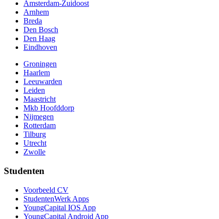
Amsterdam-Zuidoost
Arnhem
Breda
Den Bosch
Den Haag
Eindhoven
Groningen
Haarlem
Leeuwarden
Leiden
Maastricht
Mkb Hoofddorp
Nijmegen
Rotterdam
Tilburg
Utrecht
Zwolle
Studenten
Voorbeeld CV
StudentenWerk Apps
YoungCapital IOS App
YoungCapital Android App