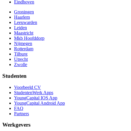
Eindhoven
Groningen
Haarlem
Leeuwarden
Leiden
Maastricht
Mkb Hoofddorp
Nijmegen
Rotterdam
Tilburg
Utrecht
Zwolle
Studenten
Voorbeeld CV
StudentenWerk Apps
YoungCapital IOS App
YoungCapital Android App
FAQ
Partners
Werkgevers