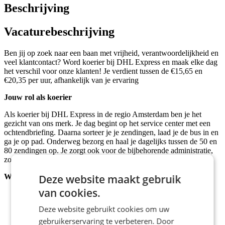
Beschrijving
Vacaturebeschrijving
Ben jij op zoek naar een baan met vrijheid, verantwoordelijkheid en
veel klantcontact? Word koerier bij DHL Express en maak elke dag
het verschil voor onze klanten! Je verdient tussen de €15,65 en
€20,35 per uur, afhankelijk van je ervaring
Jouw rol als koerier
Als koerier bij DHL Express in de regio Amsterdam ben je het
gezicht van ons merk. Je dag begint op het service center met een
ochtendbriefing. Daarna sorteer je je zendingen, laad je de bus in en
ga je op pad. Onderweg bezorg en haal je dagelijks tussen de 50 en
80 zendingen op. Je zorgt ook voor de bijbehorende administratie,
zoals douanedocumenten en vrachtbrieven.
Wat we van je vragen
Deze website maakt gebruik
van cookies.
Minimaal 2 jaar in het bezit van rijbewijs B
Goede beheersing van de Nederlandse taal
Deze website gebruikt cookies om uw
Passie voor klantcontact en het leveren van topservice
gebruikerservaring te verbeteren. Door
Een Verklaring Omtrent Gedrag (VOG)