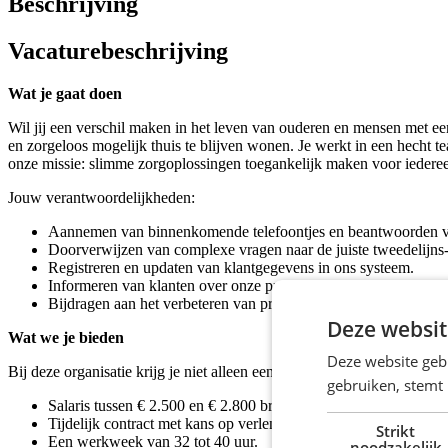
Beschrijving
Vacaturebeschrijving
Wat je gaat doen
Wil jij een verschil maken in het leven van ouderen en mensen met ee
en zorgeloos mogelijk thuis te blijven wonen. Je werkt in een hecht 
onze missie: slimme zorgoplossingen toegankelijk maken voor iedere
Jouw verantwoordelijkheden:
Aannemen van binnenkomende telefoontjes en beantwoorden van
Doorverwijzen van complexe vragen naar de juiste tweedelijns-s
Registreren en updaten van klantgegevens in ons systeem.
Informeren van klanten over onze producten en diensten.
Bijdragen aan het verbeteren van processen binnen de afdeling.
Deze websit
Wat we je bieden
Deze website geb
Bij deze organisatie krijg je niet alleen een baan, maar ook de kans o
gebruiken, stemt
Salaris tussen € 2.500 en € 2.800 bruto per maand op basis van
Tijdelijk contract met kans op verlenging.
Strikt
Een werkweek van 32 tot 40 uur.
noodzakelijk