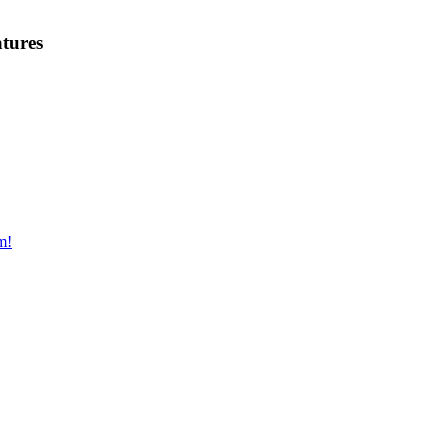
tures
m!