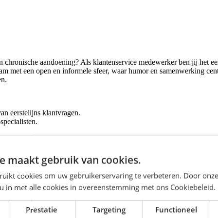
n chronische aandoening? Als klantenservice medewerker ben jij het ee
team met een open en informele sfeer, waar humor en samenwerking centr
en.
 eerstelijns klantvragen.
pecialisten.
e maakt gebruik van cookies.
ruikt cookies om uw gebruikerservaring te verbeteren. Door onze
m je professioneel en persoonlijk te ontwikkelen in een innovatieve en 
 u in met alle cookies in overeenstemming met ons Cookiebeleid.
 40 uur per week.
Prestatie
Targeting
Functioneel