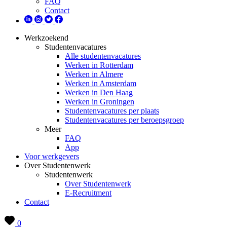
FAQ
Contact
Werkzoekend
Studentenvacatures
Alle studentenvacatures
Werken in Rotterdam
Werken in Almere
Werken in Amsterdam
Werken in Den Haag
Werken in Groningen
Studentenvacatures per plaats
Studentenvacatures per beroepsgroep
Meer
FAQ
App
Voor werkgevers
Over Studentenwerk
Studentenwerk
Over Studentenwerk
E-Recruitment
Contact
0