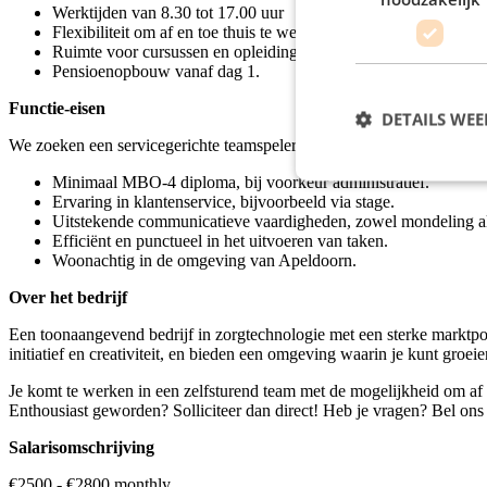
Werktijden van 8.30 tot 17.00 uur
Flexibiliteit om af en toe thuis te werken.
Ruimte voor cursussen en opleidingen naar eigen initiatief.
Pensioenopbouw vanaf dag 1.
Functie-eisen
DETAILS WE
We zoeken een servicegerichte teamspeler met empathie en oplossings
Minimaal MBO-4 diploma, bij voorkeur administratief.
Ervaring in klantenservice, bijvoorbeeld via stage.
Uitstekende communicatieve vaardigheden, zowel mondeling als 
Efficiënt en punctueel in het uitvoeren van taken.
Woonachtig in de omgeving van Apeldoorn.
Over het bedrijf
Een toonaangevend bedrijf in zorgtechnologie met een sterke marktpo
initiatief en creativiteit, en bieden een omgeving waarin je kunt groeie
Je komt te werken in een zelfsturend team met de mogelijkheid om af 
Enthousiast geworden? Solliciteer dan direct! Heb je vragen? Bel on
Salarisomschrijving
€2500 - €2800 monthly