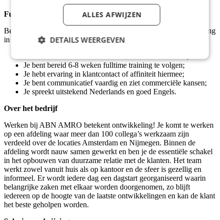
ALLES AFWIJZEN
Functie-eisen
Ben jij klantgericht, communicatief sterk en klaar voor een uitdaging
DETAILS WEERGEVEN
in de financiële dienstverlening? Dan zoeken wij jou!
Je hebt een wft-basis en mbo-4 werk- en denkniveau;
Je bent bereid 6-8 weken fulltime training te volgen;
Je hebt ervaring in klantcontact of affiniteit hiermee;
Je bent communicatief vaardig en ziet commerciële kansen;
Je spreekt uitstekend Nederlands en goed Engels.
Over het bedrijf
Werken bij ABN AMRO betekent ontwikkeling! Je komt te werken
op een afdeling waar meer dan 100 collega’s werkzaam zijn
verdeeld over de locaties Amsterdam en Nijmegen. Binnen de
afdeling wordt nauw samen gewerkt en ben je de essentiële schakel
in het opbouwen van duurzame relatie met de klanten. Het team
werkt zowel vanuit huis als op kantoor en de sfeer is gezellig en
informeel. Er wordt iedere dag een dagstart georganiseerd waarin
belangrijke zaken met elkaar worden doorgenomen, zo blijft
iedereen op de hoogte van de laatste ontwikkelingen en kan de klant
het beste geholpen worden.