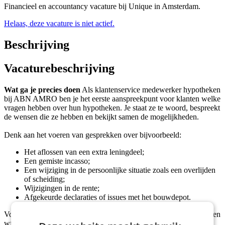
Financieel en accountancy vacature bij Unique in Amsterdam.
Helaas, deze vacature is niet actief.
Beschrijving
Vacaturebeschrijving
Wat ga je precies doen
Als klantenservice medewerker hypotheken
bij ABN AMRO ben je het eerste aanspreekpunt voor klanten welke
vragen hebben over hun hypotheken. Je staat ze te woord, bespreekt
de wensen die ze hebben en bekijkt samen de mogelijkheden.
Denk aan het voeren van gesprekken over bijvoorbeeld:
Het aflossen van een extra leningdeel;
Een gemiste incasso;
Een wijziging in de persoonlijke situatie zoals een overlijden
of scheiding;
Wijzigingen in de rente;
Afgekeurde declaraties of issues met het bouwdepot.
Voor deze functie is het van belang dat je al in het bezit bent van een
wft-basis diploma, bij start zal je aan de slag gaan met het behalen