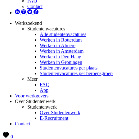
FAQ
Contact
Werkzoekend
Studentenvacatures
Alle studentenvacatures
Werken in Rotterdam
Werken in Almere
Werken in Amsterdam
Werken in Den Haag
Werken in Groningen
Studentenvacatures per plaats
Studentenvacatures per beroepsgroep
Meer
FAQ
App
Voor werkgevers
Over Studentenwerk
Studentenwerk
Over Studentenwerk
E-Recruitment
Contact
0