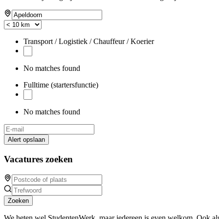
Transport / Logistiek / Chauffeur / Koerier
No matches found
Fulltime (startersfunctie)
No matches found
Alert opslaan
Vacatures zoeken
Zoeken
We heten wel StudentenWerk, maar iedereen is even welkom. Ook als