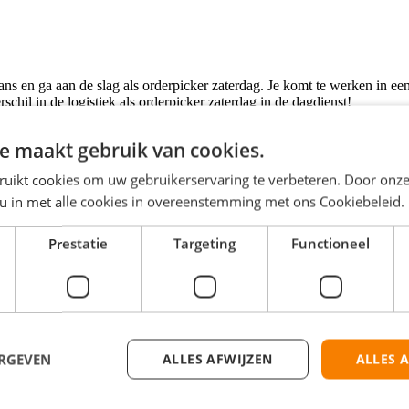
e kans en ga aan de slag als orderpicker zaterdag. Je komt te werken in
hil in de logistiek als orderpicker zaterdag in de dagdienst!
e maakt gebruik van cookies.
ngen netjes en op tijd klaarstaan voor verzending. Met behulp van een 
werkt van 07:00 tot 16:00 uur, samen met een enthousiast en hecht team v
ruikt cookies om uw gebruikerservaring te verbeteren. Door onze
 u in met alle cookies in overeenstemming met ons Cookiebeleid.
Prestatie
Targeting
Functioneel
00 uur in de dagdienst;
ERGEVEN
ALLES AFWIJZEN
ALLES 