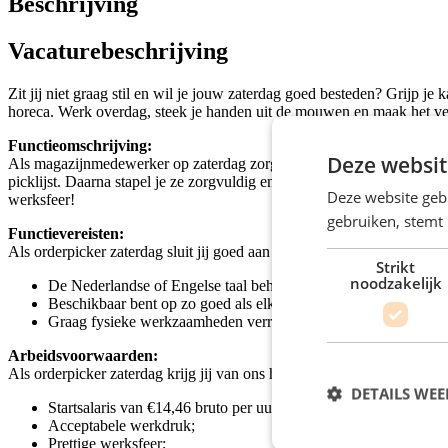
Beschrijving
Vacaturebeschrijving
Zit jij niet graag stil en wil je jouw zaterdag goed besteden? Grijp j
horeca. Werk overdag, steek je handen uit de mouwen en maak het versc
Functieomschrijving:
Deze websit
Als magazijnmedewerker op zaterdag zorg jij ervoor dat alle bestelli
picklijst. Daarna stapel je ze zorgvuldig en veilig op een pallet. Je 
Deze website geb
werksfeer!
gebruiken, stemt
Functievereisten:
Als orderpicker zaterdag sluit jij goed aan wanneer jij:
Strikt
noodzakelijk
De Nederlandse of Engelse taal beheerst;
Beschikbaar bent op zo goed als elke zaterdag van 07:00 tot 16:
Graag fysieke werkzaamheden verricht.
Arbeidsvoorwaarden:
Als orderpicker zaterdag krijg jij van ons het volgende:
DETAILS WE
Startsalaris van €14,46 bruto per uur;
Acceptabele werkdruk;
Prettige werksfeer;