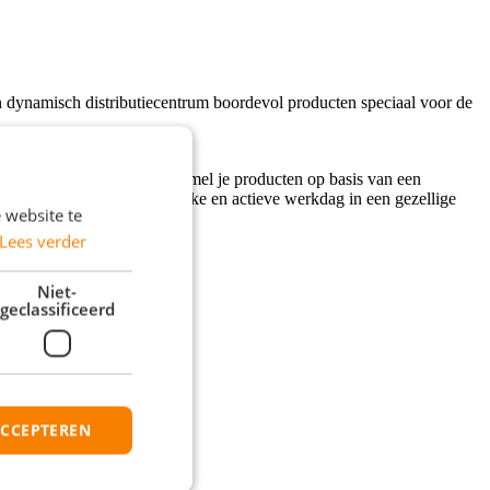
 een dynamisch distributiecentrum boordevol producten speciaal voor de
elektrische pompwagen verzamel je producten op basis van een
an zo’n 20 collega’s. Een leuke en actieve werkdag in een gezellige
 website te
Lees verder
Niet-
geclassificeerd
ACCEPTEREN