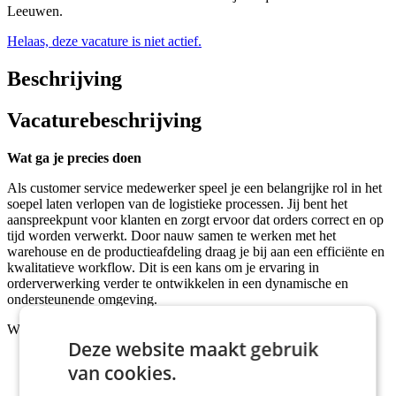
Leeuwen.
Helaas, deze vacature is niet actief.
Beschrijving
Vacaturebeschrijving
Wat ga je precies doen
Als customer service medewerker speel je een belangrijke rol in het
soepel laten verlopen van de logistieke processen. Jij bent het
aanspreekpunt voor klanten en zorgt ervoor dat orders correct en op
tijd worden verwerkt. Door nauw samen te werken met het
warehouse en de productieafdeling draag je bij aan een efficiënte en
kwalitatieve workflow. Dit is een kans om je ervaring in
orderverwerking verder te ontwikkelen in een dynamische en
ondersteunende omgeving.
Wat ga je doen:
Deze website maakt gebruik
Aanmaken, verwerken en beheren van verschillende typen
van cookies.
orders in het systeem;
Contact onderhouden met klanten via Salesforce en