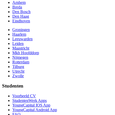
Arnhem
Breda
Den Bosch
Den Haag
Eindhoven
Groningen
Haarlem
Leeuwarden
Leiden
Maastricht
Mkb Hoofddorp
Nijmegen
Rotterdam
Tilburg
Utrecht
Zwolle
Studenten
Voorbeeld CV
StudentenWerk Apps
YoungCapital IOS App
YoungCapital Android App
FAQ