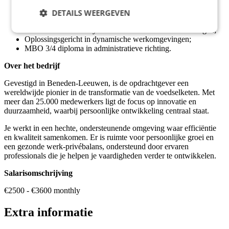
Minimaal 3 jaar ervaring in administratie en klantcontact;
DETAILS WEERGEVEN
Bereid om om 06:00 uur te starten;
Je leert snel nieuwe systemen en maakt software snel eigen;
Oplossingsgericht in dynamische werkomgevingen;
MBO 3/4 diploma in administratieve richting.
Over het bedrijf
Gevestigd in Beneden-Leeuwen, is de opdrachtgever een
wereldwijde pionier in de transformatie van de voedselketen. Met
meer dan 25.000 medewerkers ligt de focus op innovatie en
duurzaamheid, waarbij persoonlijke ontwikkeling centraal staat.
Je werkt in een hechte, ondersteunende omgeving waar efficiëntie
en kwaliteit samenkomen. Er is ruimte voor persoonlijke groei en
een gezonde werk-privébalans, ondersteund door ervaren
professionals die je helpen je vaardigheden verder te ontwikkelen.
Salarisomschrijving
€2500 - €3600 monthly
Extra informatie