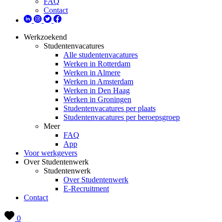
FAQ
Contact
Werkzoekend
Studentenvacatures
Alle studentenvacatures
Werken in Rotterdam
Werken in Almere
Werken in Amsterdam
Werken in Den Haag
Werken in Groningen
Studentenvacatures per plaats
Studentenvacatures per beroepsgroep
Meer
FAQ
App
Voor werkgevers
Over Studentenwerk
Studentenwerk
Over Studentenwerk
E-Recruitment
Contact
0