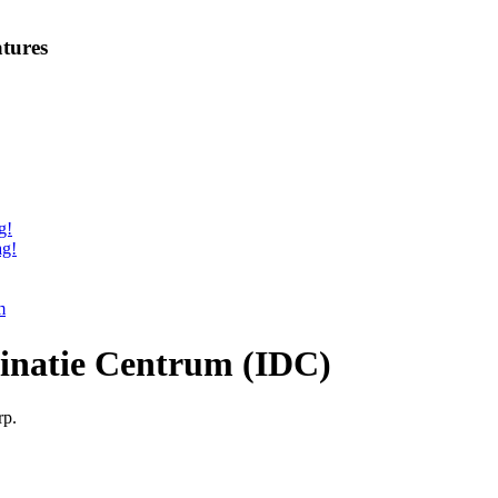
tures
g!
ag!
m
inatie Centrum (IDC)
rp.