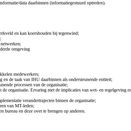
informatie/data daarbinnen (informatiegestuurd optreden).
erkveld en kan koershouden bij tegenwind;
;
n netwerken;
randerde omgeving
ikkelen medewerkers;
en de taak van IHU daarbinnen als ondersteunende entiteit;
eunende processen van de organisatie;
n de organisatie. Ervaring met de implicaties van wet- en regelgeving 
mplementatie verandertrajecten binnen de organisatie;
seren van MT-leden;
gen bureau en deze over te brengen op anderen.