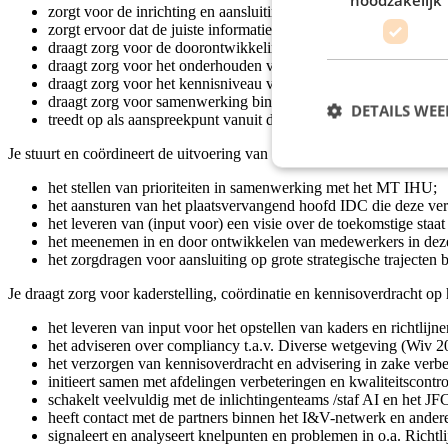
zorgt voor de inrichting en aansluiting van het bureau binnen I
zorgt ervoor dat de juiste informatie bij de medewerkers beland
draagt zorg voor de doorontwikkeling van het bureau door cont
draagt zorg voor het onderhouden van klantencontacten zowel
draagt zorg voor het kennisniveau van de medewerkers van het 
draagt zorg voor samenwerking binnen de I-kolom van de MIVD 
DETAILS WE
treedt op als aanspreekpunt vanuit de business in het SAFe me
Je stuurt en coördineert de uitvoering van (grote) veranderingen in d
het stellen van prioriteiten in samenwerking met het MT IHU;
het aansturen van het plaatsvervangend hoofd IDC die deze ver
het leveren van (input voor) een visie over de toekomstige sta
het meenemen in en door ontwikkelen van medewerkers in dez
het zorgdragen voor aansluiting op grote strategische traject
Je draagt zorg voor kaderstelling, coördinatie en kennisoverdracht 
het leveren van input voor het opstellen van kaders en richtli
het adviseren over compliancy t.a.v. Diverse wetgeving (Wiv 201
het verzorgen van kennisoverdracht en advisering in zake verbe
initieert samen met afdelingen verbeteringen en kwaliteitscontro
schakelt veelvuldig met de inlichtingenteams /staf AI en het J
heeft contact met de partners binnen het I&V-netwerk en andere
signaleert en analyseert knelpunten en problemen in o.a. Richtl