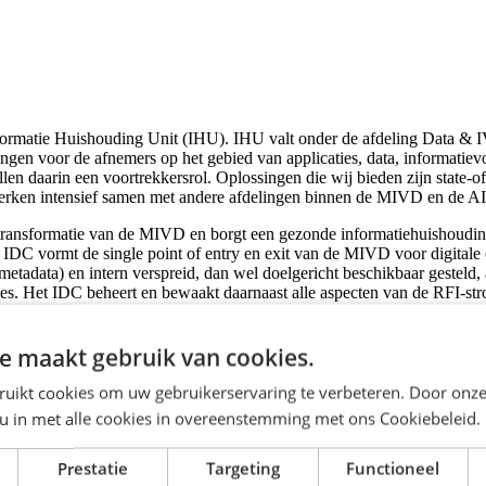
nformatie Huishouding Unit (IHU). IHU valt onder de afdeling Data & I
 voor de afnemers op het gebied van applicaties, data, informatievoor
len daarin een voortrekkersrol. Oplossingen die wij bieden zijn state-o
werken intensief samen met andere afdelingen binnen de MIVD en de 
le transformatie van de MIVD en borgt een gezonde informatiehuishoud
u IDC vormt de single point of entry en exit van de MIVD voor digitale 
 metadata) en intern verspreid, dan wel doelgericht beschikbaar gesteld
les. Het IDC beheert en bewaakt daarnaast alle aspecten van de RFI-st
sitionering en taakinvulling van het IDC wordt vormgegeven in een omg
e maakt gebruik van cookies.
rs. Dit doe je niet alleen; samen met een plaatsvervangend hoofd en vi
ruikt cookies om uw gebruikerservaring te verbeteren. Door onze
dat er toe doet! Je komt in aanraking met nieuwe technologische ontw
 u in met alle cookies in overeenstemming met ons Cookiebeleid.
wikkeling van de unit en informatiemanagement binnen de MIVD, en
Prestatie
Targeting
Functioneel