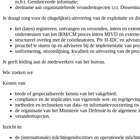
m.b.t. Gerubriceerde informatie;
deelname aan organisatiebrede verandertrajecten i.r.t. Dissem
Je draagt zorg voor de (dagelijkse) uitvoering van de exploitatie e
het (laten) registreren, ontvangen en verzenden, intern en ext
ondersteunen van het IRM/CM proces intern MIVD en externe
structureel overleg met de coördinatoren, Plv H-IDC en advise
proactief te sturen op en adviseren bij de implementatie van p
uniformering, stroomlijning, kwaliteit en uitvoering van de p
Je geeft leiding aan de medewerkers van het bureau.
Wie zoeken we
Kennis van:
brede of gespecialiseerde kennis van het vakgebied;
compliance en de implicaties van vigerende wet- en regelgeving
methoden en technieken van data- en informatievoorziening en 
de organisatie van het Ministerie van Defensie in de algemene 
verandertrajecten.
Inzicht in:
de (internationale) inlichtingendoctrines en operationele inlich