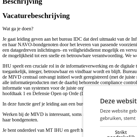
Beschrijving
Vacaturebeschrijving
Wat ga je doen?
Je gaat leiding geven aan het bureau IDC dat deel uitmaakt van de I
en haar NAVO-bondgenoten door het leveren van passende voorzieningen
een datagedreven inlichtingen- en veiligheidsdienst mogelijk en vervul
de mogelijkheid tot een snelle en betrouwbare verantwoording. We 
IHU speelt een cruciale rol in de informatieverwerking en de digita
toegankelijk, integer, betrouwbaar en vindbaar wordt en blijft. Burea
de MIVD centraal ontvangt initieel wordt geregistreerd (met de juiste
alle informatieproducten met de daarbij behorende compliance contro
informatie van systemen voor de juiste organisatieonderdelen. De po
hoofdtaak 1 en Defensie Open op Orde (DOO).
Deze websit
In deze functie geef je leiding aan een bureau met gedreven medewerke
Deze website geb
Werken bij de MIVD is interessant, soms spannend maar bovenal werk 
gebruiken, stemt
haar bondgenoten.
Je bent onderdeel van MT IHU en geeft hiermee richting aan de ont
Strikt
noodzakelijk