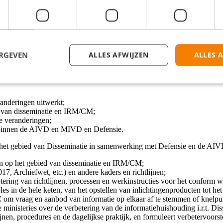
HU, en de doorvertaling ervan binnen reorganisaties;
t en adviseert de leiding van de IHU tijdig en accuraat over de vigeren
inue verbetering van processen, werkzaamheden en functies in samenha
 intern als extern MIVD op het gebied van disseminatie en IRM/CM;
bureau t.a.v. De organisatie en kwaliteit van de werkzaamheden en ver
door te prioriteren en af te stemmen met de andere units van Data & 
ERGEVEN
ALLES AFWIJZEN
ALLES 
chanisme voor de ontwikkeling en innovatie van disseminatie en IRM/CM
e informatiehuishouding en disseminatieketen door:
anderingen uitwerkt;
at van disseminatie en IRM/CM;
e veranderingen;
en binnen de AIVD en MIVD en Defensie.
op het gebied van Disseminatie in samenwerking met Defensie en de AIV
jnen op het gebied van disseminatie en IRM/CM;
7, Archiefwet, etc.) en andere kaders en richtlijnen;
tering van richtlijnen, processen en werkinstructies voor het conform w
les in de hele keten, van het opstellen van inlichtingenproducten tot het
FC om vraag en aanbod van informatie op elkaar af te stemmen of knelpu
 ministeries over de verbetering van de informatiehuishouding i.r.t. 
ijnen, procedures en de dagelijkse praktijk, en formuleert verbetervoors