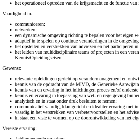
het operationeel optreden van de krijgsmacht en de functie van 
Vaardigheid in:
communiceren;
netwerken;
een dynamische omgeving richting te bepalen voor het eigen w
adaptief in te spelen op continue veranderingen in de omgeving
het opstellen en verstrekken van adviezen en het participeren i
het leiden van multidisciplinaire teams of projecten in een ve
Kennis/Opleidingseisen
Gewenst:
relevante opleidingen gericht op verandermanagement en ontw
kennis van de opdracht van de MIVD, de Generieke Aanwijzing 
kennis van en ervaring in het inlichtingen proces en/of onderst
kennis en ervaring in toepassing van wet- en regelgeving binne
analytisch en in staat onder druk besluiten te nemen;
communicatief vaardig, klantgericht en idealiter ervaring met i
vaardig in het verstrekken van verbetervoorstellen en het advi
in staat een visie te vormen op de doorontwikkeling van het ei
Vereiste ervaring:
leidinggevende ervaring;