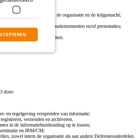
de ontwikkelingen;
ng met de veranderingen in de organisatie en de krijgsmacht;
zorgt daar waar nodig informatiemomenten en/of presentaties;
IV en de business;
ACCEPTEREN
 gerelateerde functionaliteiten.
D door:
et- en regelgeving verspreiden van informatie;
 registreren, verzenden en archiveren.
nten in de informatiehuishouding op te lossen;
Disseminatie en IRM/CM;
tellen, zowel intern de organisatie als aan andere Defensieonderdelen