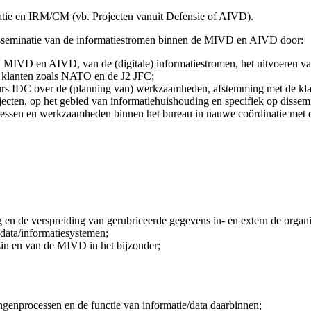
inatie en IRM/CM (vb. Projecten vanuit Defensie of AIVD).
n disseminatie van de informatiestromen binnen de MIVD en AIVD door:
ern MIVD en AIVD, van de (digitale) informatiestromen, het uitvoeren v
 klanten zoals NATO en de J2 JFC;
urs IDC over de (planning van) werkzaamheden, afstemming met de klant
rojecten, op het gebied van informatiehuishouding en specifiek op diss
rocessen en werkzaamheden binnen het bureau in nauwe coördinatie met
 en de verspreiding van gerubriceerde gegevens in- en extern de organi
data/informatiesystemen;
zin en van de MIVD in het bijzonder;
tingenprocessen en de functie van informatie/data daarbinnen;