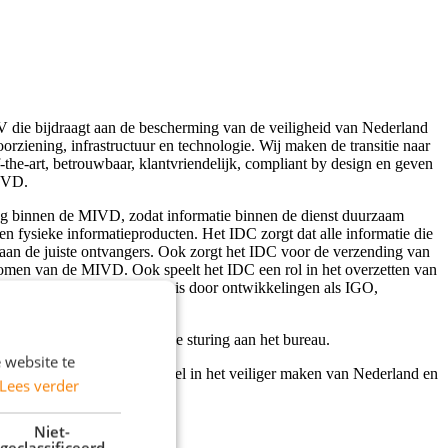
V die bijdraagt aan de bescherming van de veiligheid van Nederland
ziening, infrastructuur en technologie. Wij maken de transitie naar
f-the-art, betrouwbaar, klantvriendelijk, compliant by design en geven
AIVD.
ing binnen de MIVD, zodat informatie binnen de dienst duurzaam
en fysieke informatieproducten. Het IDC zorgt dat alle informatie die
, aan de juiste ontvangers. Ook zorgt het IDC voor de verzending van
romen van de MIVD. Ook speelt het IDC een rol in het overzetten van
eving die zeer in beweging is door ontwikkelingen als IGO,
er coördinatoren geven jullie sturing aan het bureau.
 website te
ikkelingen en bent onderdeel in het veiliger maken van Nederland en
Lees verder
Niet-
geclassificeerd