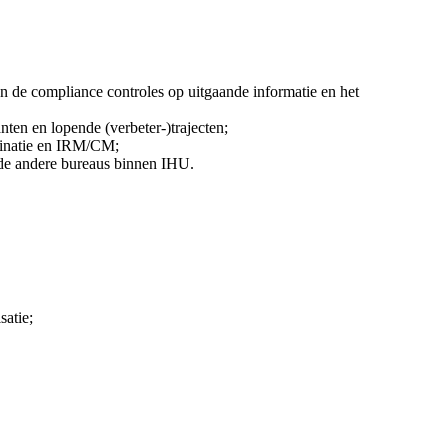
an de compliance controles op uitgaande informatie en het
en en lopende (verbeter-)trajecten;
eminatie en IRM/CM;
 de andere bureaus binnen IHU.
satie;