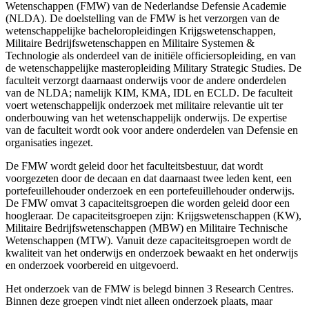
Wetenschappen (FMW) van de Nederlandse Defensie Academie
(NLDA). De doelstelling van de FMW is het verzorgen van de
wetenschappelijke bacheloropleidingen Krijgswetenschappen,
Militaire Bedrijfswetenschappen en Militaire Systemen &
Technologie als onderdeel van de initiële officiersopleiding, en van
de wetenschappelijke masteropleiding Military Strategic Studies. De
faculteit verzorgt daarnaast onderwijs voor de andere onderdelen
van de NLDA; namelijk KIM, KMA, IDL en ECLD. De faculteit
voert wetenschappelijk onderzoek met militaire relevantie uit ter
onderbouwing van het wetenschappelijk onderwijs. De expertise
van de faculteit wordt ook voor andere onderdelen van Defensie en
organisaties ingezet.
De FMW wordt geleid door het faculteitsbestuur, dat wordt
voorgezeten door de decaan en dat daarnaast twee leden kent, een
portefeuillehouder onderzoek en een portefeuillehouder onderwijs.
De FMW omvat 3 capaciteitsgroepen die worden geleid door een
hoogleraar. De capaciteitsgroepen zijn: Krijgswetenschappen (KW),
Militaire Bedrijfswetenschappen (MBW) en Militaire Technische
Wetenschappen (MTW). Vanuit deze capaciteitsgroepen wordt de
kwaliteit van het onderwijs en onderzoek bewaakt en het onderwijs
en onderzoek voorbereid en uitgevoerd.
Het onderzoek van de FMW is belegd binnen 3 Research Centres.
Binnen deze groepen vindt niet alleen onderzoek plaats, maar