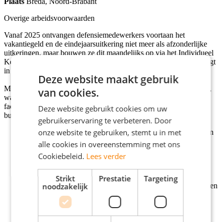
Plaats
Breda, Noord-Brabant
Overige arbeidsvoorwaarden
Vanaf 2025 ontvangen defensiemedewerkers voortaan het
vakantiegeld en de eindejaarsuitkering niet meer als afzonderlijke
uitkeringen, maar bouwen ze dit maandelijks op via het Individueel
Keuze Budget (IKB). Het IKB voor defensiemedewerkers bedraagt
in totaal 16,33 procent van het salaris.
Deze website maakt gebruik
Met het IKB kunnen defensiemedewerkers zelf beslissen wanneer,
van cookies.
waaraan en hoeveel budget zij besteden aan tijd, geld of fiscale
faciliteiten. Dit kan tot maximaal het maandelijks opgebouwde
Deze website gebruikt cookies om uw
budget. Het IKB kan gebruikt worden voor:
gebruikerservaring te verbeteren. Door
onze website te gebruiken, stemt u in met
maximaal 15 procent van het salaris kan maandelijks worden
benut voor de uitruil van de tegemoetkoming woon-
alle cookies in overeenstemming met ons
werkverkeer
Cookiebeleid.
Lees verder
het maandelijkse verschil tussen de tegemoetkoming in de
kosten van eigen vervoer voor woon-werkverkeer en het
fiscaal maximum
Strikt
Prestatie
Targeting
noodzakelijk
een fiets voor persoonlijk gebruik, inclusief fietsaccessoires en
een fietsverzekering
een computer die ook te gebruiken is voor werk of studie,
inclusief computeraccessoires en een computerverzekering
een accu of elektrische onderdelen voor een fiets