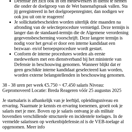
Defensie zet zich ook in om medewerkers in dienst te nemen
die onder de doelgroep van de Wet banenafspraak vallen. Sta
jij geregistreerd in het doelgroepenregister, dan nodigen we
ook jou uit om te reageren!
Je sollicitatiebescheiden worden uiterlijk drie maanden na
afronding van de selectieprocedure vernietigd. Deze termijn is
langer dan de standaard-termijn die de Algemene verordening
gegevensbescherming voorschrijft. Deze langere termijn is
nodig voor het geval er door een interne kandidaat een
bezwaar- en/of beroepsprocedure wordt gestart.
Conform de interne procedures worden als eerste
medewerkers met een dienstverband bij het ministerie van
Defensie in beschouwing genomen. Wanneer blijkt dat er
geen geschikte interne kandidaat geselecteerd kan worden,
worden externe belangstellenden in beschouwing genomen.
38 - 38 uren per week €5.750 ~ €7.450 salaris Niveau:
Gepromoveerd Locatie: Breda Reageren vóór 25 augustus 2025
Je startsalaris is afhankelijk van je leeftijd, opleidingsniveau en
ervaring. Naarmate je kennis en ervaring toenemen, groeit ook je
salaris met je mee. Boven op je salaris ontvang je als militair
bovendien verschillende structurele en incidentele toelages. In de
vermelde salarissen op werkenbijdefensie.nl is de VEB-toelage al
opgenomen. Meer info