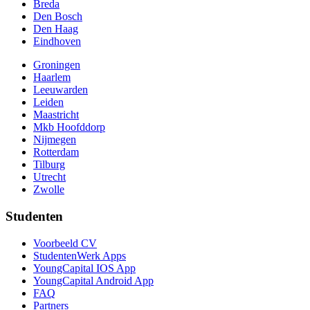
Breda
Den Bosch
Den Haag
Eindhoven
Groningen
Haarlem
Leeuwarden
Leiden
Maastricht
Mkb Hoofddorp
Nijmegen
Rotterdam
Tilburg
Utrecht
Zwolle
Studenten
Voorbeeld CV
StudentenWerk Apps
YoungCapital IOS App
YoungCapital Android App
FAQ
Partners