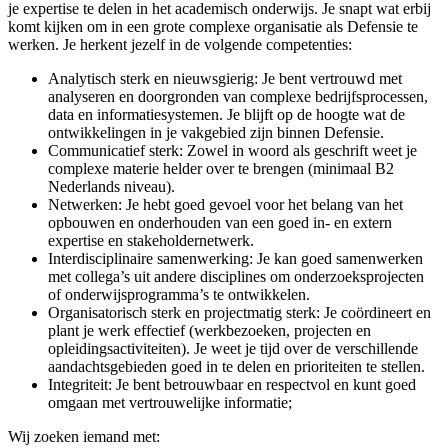
je expertise te delen in het academisch onderwijs. Je snapt wat erbij
komt kijken om in een grote complexe organisatie als Defensie te
werken. Je herkent jezelf in de volgende competenties:
Analytisch sterk en nieuwsgierig: Je bent vertrouwd met
analyseren en doorgronden van complexe bedrijfsprocessen,
data en informatiesystemen. Je blijft op de hoogte wat de
ontwikkelingen in je vakgebied zijn binnen Defensie.
Communicatief sterk: Zowel in woord als geschrift weet je
complexe materie helder over te brengen (minimaal B2
Nederlands niveau).
Netwerken: Je hebt goed gevoel voor het belang van het
opbouwen en onderhouden van een goed in- en extern
expertise en stakeholdernetwerk.
Interdisciplinaire samenwerking: Je kan goed samenwerken
met collega’s uit andere disciplines om onderzoeksprojecten
of onderwijsprogramma’s te ontwikkelen.
Organisatorisch sterk en projectmatig sterk: Je coördineert en
plant je werk effectief (werkbezoeken, projecten en
opleidingsactiviteiten). Je weet je tijd over de verschillende
aandachtsgebieden goed in te delen en prioriteiten te stellen.
Integriteit: Je bent betrouwbaar en respectvol en kunt goed
omgaan met vertrouwelijke informatie;
Wij zoeken iemand met: