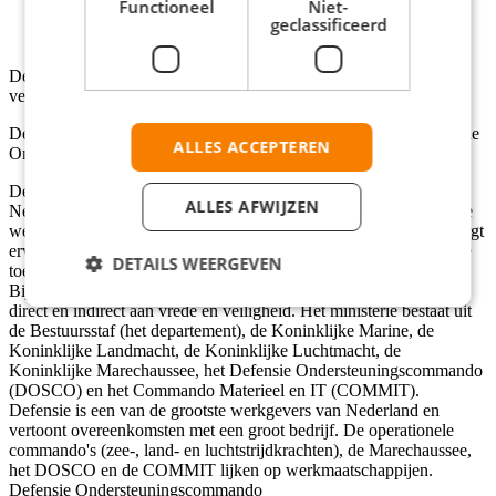
Functioneel
Niet-
de betaling van de vakbondscontributie
geclassificeerd
laten uitbetalen
Defensie verwacht de mogelijkheden van het IKB in de toekomst
verder uit te breiden.
De organisatie Nederlandse Defensie Academie (NLDA), Defensie
ALLES ACCEPTEREN
Ondersteuningscommando (DOSCO)
Defensie zet zich in voor de belangen, welvaart en vrijheid van
ALLES AFWIJZEN
Nederland. We zijn dagelijks actief in binnen- en buitenland. Onze
wereldwijde inzet versterkt de internationale samenwerking en zorgt
ervoor dat mensen zich in vrijheid kunnen ontplooien. Nu en in de
DETAILS WEERGEVEN
toekomst.
Bij het Ministerie van Defensie werken ongeveer 74.000 mensen
direct en indirect aan vrede en veiligheid. Het ministerie bestaat uit
de Bestuursstaf (het departement), de Koninklijke Marine, de
Koninklijke Landmacht, de Koninklijke Luchtmacht, de
Koninklijke Marechaussee, het Defensie Ondersteuningscommando
(DOSCO) en het Commando Materieel en IT (COMMIT).
Defensie is een van de grootste werkgevers van Nederland en
vertoont overeenkomsten met een groot bedrijf. De operationele
commando's (zee-, land- en luchtstrijdkrachten), de Marechaussee,
het DOSCO en de COMMIT lijken op werkmaatschappijen.
Defensie Ondersteuningscommando