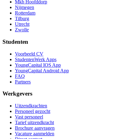
Mkb Hoofddorp
Nijmegen
Rotterdam
Tilburg
Utrecht
Zwolle
Studenten
Voorbeeld CV
StudentenWerk Apps
YoungCapital IOS App
YoungCapital Android App
FAQ
Partners
Werkgevers
Uitzendkrachten
Personeel gezocht
Vast personeel
Tarief uitzendkracht
Brochure aanvragen
Vacature aanmelden