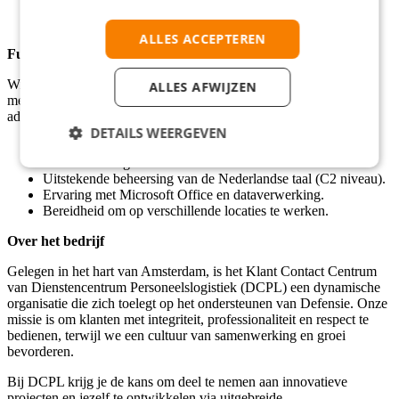
Ontwikkelingsmogelijkheden via de RGF Academy voor
jouw groei.
ALLES ACCEPTEREN
Functie-eisen
Wij zoeken een servicegerichte en proactieve frontoffice
ALLES AFWIJZEN
medewerker die kandidaten professioneel ondersteunt en
administratieve processen efficiënt beheert.
DETAILS WEERGEVEN
MBO 3 diploma, bij voorkeur administratief.
Ruime ervaring in klantenservice.
Uitstekende beheersing van de Nederlandse taal (C2 niveau).
Ervaring met Microsoft Office en dataverwerking.
Bereidheid om op verschillende locaties te werken.
Over het bedrijf
Gelegen in het hart van Amsterdam, is het Klant Contact Centrum
van Dienstencentrum Personeelslogistiek (DCPL) een dynamische
organisatie die zich toelegt op het ondersteunen van Defensie. Onze
missie is om klanten met integriteit, professionaliteit en respect te
bedienen, terwijl we een cultuur van samenwerking en groei
bevorderen.
Bij DCPL krijg je de kans om deel te nemen aan innovatieve
projecten en jezelf te ontwikkelen via uitgebreide