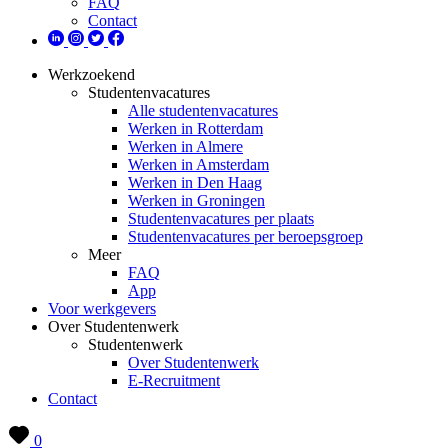
FAQ
Contact
Werkzoekend
Studentenvacatures
Alle studentenvacatures
Werken in Rotterdam
Werken in Almere
Werken in Amsterdam
Werken in Den Haag
Werken in Groningen
Studentenvacatures per plaats
Studentenvacatures per beroepsgroep
Meer
FAQ
App
Voor werkgevers
Over Studentenwerk
Studentenwerk
Over Studentenwerk
E-Recruitment
Contact
0