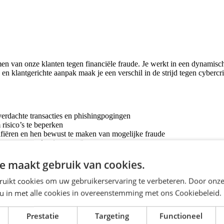
en van onze klanten tegen financiële fraude. Je werkt in een dynamisch
klantgerichte aanpak maak je een verschil in de strijd tegen cybercrim
verdachte transacties en phishingpogingen
 risico’s te beperken
rifiëren en hen bewust te maken van mogelijke fraude
n accuraat dossier te creëren
s weekenddiensten na de inwerkperiode
e maakt gebruik van cookies.
ruikt cookies om uw gebruikerservaring te verbeteren. Door onze
en, maar ook een belangrijke bijdrage te leveren aan een veilig finan
 u in met alle cookies in overeenstemming met ons Cookiebeleid.
Prestatie
Targeting
Functioneel
4:00 uur krijg je 167,5% betaald;