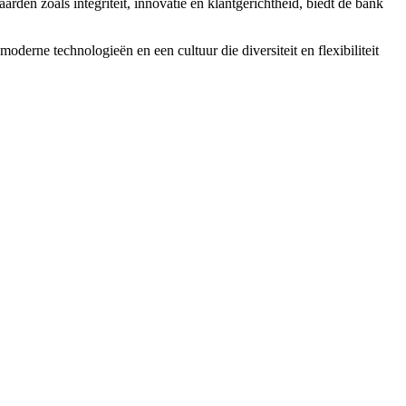
den zoals integriteit, innovatie en klantgerichtheid, biedt de bank
rne technologieën en een cultuur die diversiteit en flexibiliteit