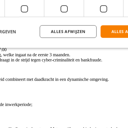
taald;
ld;
en feestdag) tussen 00:00 en 24:00 uur krijg je 190% betaald.
;
per dag;
ERGEVEN
ALLES AFWIJZEN
ALLES 
n Diemen, start op 1 september;
7:00
welke ingaat na de eerste 3 maanden.
aagt in de strijd tegen cyber-criminaliteit en bankfraude.
theid combineert met daadkracht in een dynamische omgeving.
de inwerkperiode;