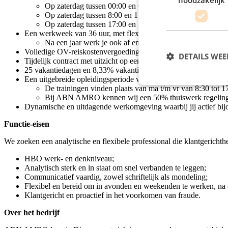
Op zaterdag tussen 00:00 en 08:00 uur krijg je 167,5% be
Op zaterdag tussen 8:00 en 17:00 uur krijg je 145% betaa
Op zaterdag tussen 17:00 en 24:00 uur en op zondag (of e
Een werkweek van 36 uur, met flexibele werktijden;
Na een jaar werk je ook af en toe tot maximaal 02:00 uur
Volledige OV-reiskostenvergoeding of €0,23 per km tot 80 km 
DETAILS WE
Tijdelijk contract met uitzicht op een vast dienstverband;
25 vakantiedagen en 8,33% vakantiegeld;
Een uitgebreide opleidingsperiode van 3 maanden op kantoor i
De trainingen vinden plaats van ma t/m vr van 8:30 tot 1
Bij ABN AMRO kennen wij een 50% thuiswerk regeling, 
Dynamische en uitdagende werkomgeving waarbij jij actief bijdr
Functie-eisen
We zoeken een analytische en flexibele professional die klantgerich
HBO werk- en denkniveau;
Analytisch sterk en in staat om snel verbanden te leggen;
Communicatief vaardig, zowel schriftelijk als mondeling;
Flexibel en bereid om in avonden en weekenden te werken, na 
Klantgericht en proactief in het voorkomen van fraude.
Over het bedrijf