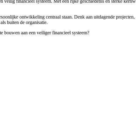
ilig financieel systeem. Met een rijke geschiedenis en sterke kernwaar
jke ontwikkeling centraal staan. Denk aan uitdagende projecten, mode
ls buiten de organisatie.
 te bouwen aan een veiliger financieel systeem?