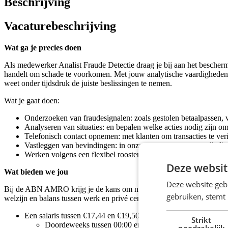
Beschrijving
Vacaturebeschrijving
Wat ga je precies doen
Als medewerker Analist Fraude Detectie draag je bij aan het bescherm
handelt om schade te voorkomen. Met jouw analytische vaardigheden en 
weet onder tijdsdruk de juiste beslissingen te nemen.
Wat je gaat doen:
Onderzoeken van fraudesignalen: zoals gestolen betaalpassen, 
Analyseren van situaties: en bepalen welke acties nodig zijn om
Telefonisch contact opnemen: met klanten om transacties te ve
Vastleggen van bevindingen: in onze systemen om een volledig e
Werken volgens een flexibel rooster: met dag-, avond- en som
Deze websit
Wat bieden we jou
Deze website geb
Bij de ABN AMRO krijg je de kans om niet alleen jezelf te ontwikkel
gebruiken, stemt
welzijn en balans tussen werk en privé centraal staan.
Een salaris tussen €17,44 en €19,50 per uur;
Strikt
Doordeweeks tussen 00:00 en 07:00 en tussen 21:00 en 2
noodzakelijk