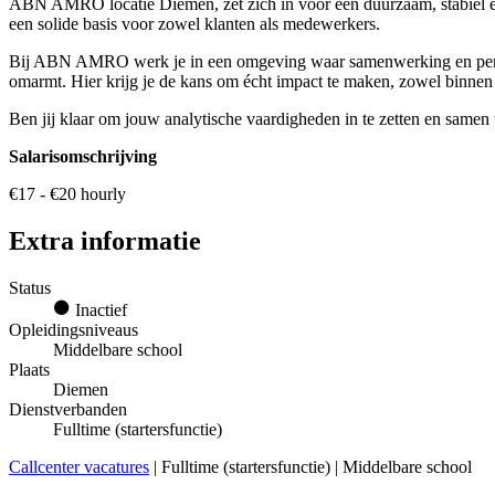
ABN AMRO locatie Diemen, zet zich in voor een duurzaam, stabiel en ve
een solide basis voor zowel klanten als medewerkers.
Bij ABN AMRO werk je in een omgeving waar samenwerking en persoonli
omarmt. Hier krijg je de kans om écht impact te maken, zowel binnen a
Ben jij klaar om jouw analytische vaardigheden in te zetten en samen
Salarisomschrijving
€17 - €20 hourly
Extra informatie
Status
Inactief
Opleidingsniveaus
Middelbare school
Plaats
Diemen
Dienstverbanden
Fulltime (startersfunctie)
Callcenter vacatures
| Fulltime (startersfunctie) | Middelbare school