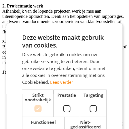
2. Projectmatig werk
Afhankelijk van de lopende projecten werk je mee aan
uiteenlopende opdrachten. Denk aan het opstellen van rapportages,
analyseren van documenten, voorbereiden van klantvoorstellen of
het ontwikkelen van communicatiemateriaal. Jouw bijdrage is
flexibel, en altijd van waarde.
Deze website maakt gebruik
3. Eigen initiatief & onderzoek
van cookies.
Binnen Vermaat krijg je de ruimte om zelf projecten aan te dragen of
een onderzoek op te zetten dat aansluit bij jouw studie of
Deze website gebruikt cookies om uw
interessegebied. Of je nu aan de slag wilt met procesoptimalisatie,
gebruikerservaring te verbeteren. Door
interne communicatie of klantbeleving, jouw ambitie telt.
onze website te gebruiken, stemt u in met
Jouw ingrediënten
alle cookies in overeenstemming met ons
Cookiebeleid.
Lees verder
Je volgt een hbo- of wo-opleiding in de richting van
hospitality, eventmanagement, bedrijfskunde, facility of
Strikt
Prestatie
Targeting
communicatie.
noodzakelijk
Je werkt gestructureerd, schakelt snel en houdt overzicht.
Je hebt oog voor detail én ziet het grotere plaatje.
Je denkt in oplossingen, neemt initiatief en durft
verantwoordelijkheid te pakken.
Functioneel
Niet-
Je hebt interesse in hospitality op strategisch en projectmatig
geclassificeerd
niveau.