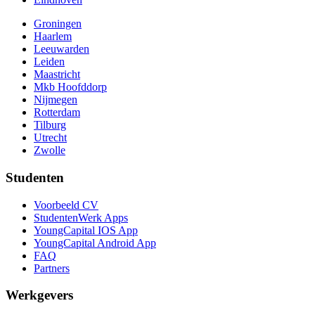
Groningen
Haarlem
Leeuwarden
Leiden
Maastricht
Mkb Hoofddorp
Nijmegen
Rotterdam
Tilburg
Utrecht
Zwolle
Studenten
Voorbeeld CV
StudentenWerk Apps
YoungCapital IOS App
YoungCapital Android App
FAQ
Partners
Werkgevers