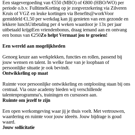
Een stagevergoeding van €550 (MBO) of €800 (HBO/WO) per
periode o.b.v. FulltimeKorting op je zorgverzekering via Zilveren
Kruis of VGZ en leuke kortingen via Benefits@workVoor
gemiddeld €1,50 per werkdag kan jij genieten van een gezonde en
lekkere lunchUitbetaling per 4 weken waardoor je 13x per jaar
uitbetaald krijgtEen vriendenbonus, draag iemand aan en ontvang
een bonus van €250
Zo helpt Vermaat jou te groeien!
Een wereld aan mogelijkheden
Genoeg keuze aan werkplekken, functies en rollen, passend bij
jouw wensen en talent. In welke fase van je loopbaan of
persoonlijke situatie je ook bevindt.
Ontwikkeling op maat
Ruimte voor persoonlijke ontwikkeling en ontplooiing staan bij ons
centraal. Via onze academy bieden wij verschillende
talentenprogramma's, trainingen en cursussen aan.
Ruimte om jezelf te zijn
Een open werkomgeving waar jij je thuis voelt. Met vertrouwen,
waardering en ruimte voor jouw ideeën. Jouw bijdrage is goud
waard.
Jouw sollicitatie