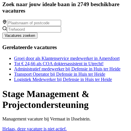
Zoek naar jouw ideale baan in 2749 beschikbare
vacatures
Vacatures zoeken
Gerelateerde vacatures
Groei door als Klantenservice medewerker in Amersfoort
Tot € 24,66 als COA doktersassistent in Utrecht!
Administratief medewerker bij Defensie in Huis ter Heide
Transport Operator bij Defensie in Huis ter Heide
Logistiek Medewerker bij Defensie in Huis ter Heide
Stage Management &
Projectondersteuning
Management vacature bij Vermaat in IJsselstein.
Helaas, deze vacature is niet actief.