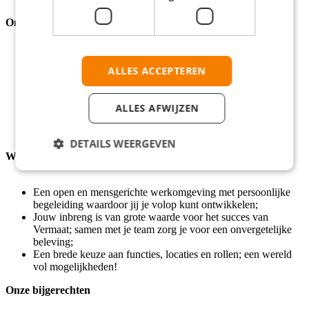
Onze bijgerechten
Een meewerkstage van 4 tot 10 maanden, met ruimte voor
afstudeeronderzoek
ALLES ACCEPTEREN
Directe begeleiding vanuit de commerciële directie
Veel ruimte voor initiatief, zelfstandigheid en persoonlijke
groei
ALLES AFWIJZEN
Een kijkje achter de schermen bij één van de grootste
hospitality-organisaties van Nederland
Een stagevergoeding van €550 per periode van 4 weken
DETAILS WEERGEVEN
Werken als stagiair:
Een open en mensgerichte werkomgeving met persoonlijke
begeleiding waardoor jij je volop kunt ontwikkelen;
Jouw inbreng is van grote waarde voor het succes van
Vermaat; samen met je team zorg je voor een onvergetelijke
beleving;
Een brede keuze aan functies, locaties en rollen; een wereld
vol mogelijkheden!
Onze bijgerechten