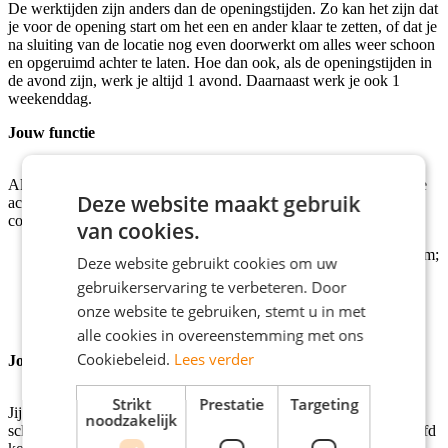
De werktijden zijn anders dan de openingstijden. Zo kan het zijn dat
je voor de opening start om het een en ander klaar te zetten, of dat je
na sluiting van de locatie nog even doorwerkt om alles weer schoon
en opgeruimd achter te laten. Hoe dan ook, als de openingstijden in
de avond zijn, werk je altijd 1 avond. Daarnaast werk je ook 1
weekenddag.
Jouw functie
Als Horecamedewerker bij La Place, Sevenum sta jij midden in de
Deze website maakt gebruik
actie. Je springt bij waar je nodig bent: in de keuken, achter de
counter of op de vloer. Jij zorgt voor blije gasten en een fijne sfeer.
van cookies.
Je verwelkomt gasten met een glimlach en een warm welkom;
Deze website gebruikt cookies om uw
Je bereidt verse gerechten, van knapperige broodjes tot
gebruikerservaring te verbeteren. Door
kleurrijke salades, of helpt snel en vriendelijk bij de kassa;
Je houdt je werkplek netjes en georganiseerd;
onze website te gebruiken, stemt u in met
Samen met je collega's zorg je dat alles soepel verloopt.
alle cookies in overeenstemming met ons
Cookiebeleid.
Lees verder
Jouw ingrediënten
Strikt
Prestatie
Targeting
Jij krijgt energie van een levendige omgeving en staat stevig in je
noodzakelijk
schoenen. Als Horecamedewerker ben je flexibel, houd je het hoofd