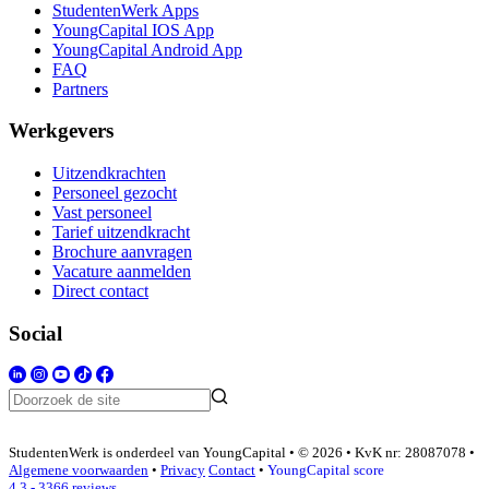
StudentenWerk Apps
YoungCapital IOS App
YoungCapital Android App
FAQ
Partners
Werkgevers
Uitzendkrachten
Personeel gezocht
Vast personeel
Tarief uitzendkracht
Brochure aanvragen
Vacature aanmelden
Direct contact
Social
StudentenWerk is onderdeel van YoungCapital • © 2026 • KvK nr: 28087078 •
Algemene voorwaarden
•
Privacy
Contact
•
YoungCapital score
4.3 - 3366 reviews