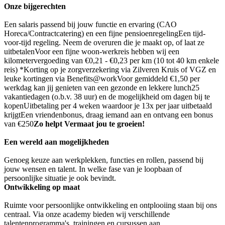
Onze bijgerechten
Een salaris passend bij jouw functie en ervaring (CAO
Horeca/Contractcatering) en een fijne pensioenregelingEen tijd-
voor-tijd regeling. Neem de overuren die je maakt op, of laat ze
uitbetalenVoor een fijne woon-werkreis hebben wij een
kilometervergoeding van €0,21 - €0,23 per km (10 tot 40 km enkele
reis) *Korting op je zorgverzekering via Zilveren Kruis of VGZ en
leuke kortingen via Benefits@workVoor gemiddeld €1,50 per
werkdag kan jij genieten van een gezonde en lekkere lunch25
vakantiedagen (o.b.v. 38 uur) en de mogelijkheid om dagen bij te
kopenUitbetaling per 4 weken waardoor je 13x per jaar uitbetaald
krijgtEen vriendenbonus, draag iemand aan en ontvang een bonus
van €250
Zo helpt Vermaat jou te groeien!
Een wereld aan mogelijkheden
Genoeg keuze aan werkplekken, functies en rollen, passend bij
jouw wensen en talent. In welke fase van je loopbaan of
persoonlijke situatie je ook bevindt.
Ontwikkeling op maat
Ruimte voor persoonlijke ontwikkeling en ontplooiing staan bij ons
centraal. Via onze academy bieden wij verschillende
talentenprogramma's, trainingen en cursussen aan.