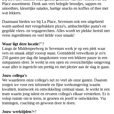
Place assortiment. Denk aan vers belegde broodjes, sappen en
smoothies, kleurrijke salades, hartige snacks en koffies of thee met
wat lekkers.
Daarnaast bieden we bij La Place, Sevenum ook een uitgebreid
warm aanbod met versgebakken pizza's, ambachtelijke pasta's en
gegrilde vlees- en vegagerechten. Alles wordt ter plekke bereid met
verse ingrediënten en veel liefde voor smaak!
Waar ligt deze locatie
?"?
Langs de Middenpeelweg in Sevenum werk je op een plek waar
vers en smaak altijd voorop staan. Gemiddeld verwelkom je zo'n
250 gasten per dag die langskomen voor een lekkere pauze in een
ontspannen sfeer. Je werkt in een open en overzichtelijke omgeving
waar alles is ingericht om prettig en met plezier aan de slag te gaan.
Jouw collega's
We waarderen onze collega's net zo veel als onze gasten. Daarom
zorgen we voor een informele en fijne werkomgeving waarin
kwaliteit, teamwork en ontwikkeling centraal staan. Je werkt in een
team waarin jong talent en ervaren collega's elkaar versterken. Er is
volop ruimte om te leren, te groeien en jezelf te ontwikkelen. Via
trainingen, coaching en gewoon door te doen.
Jouw werktijden
?•?