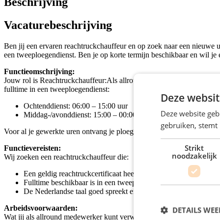
Beschrijving
Vacaturebeschrijving
Ben jij een ervaren reachtruckchauffeur en op zoek naar een nieuwe 
een tweeploegendienst. Ben je op korte termijn beschikbaar en wil je 
Functieomschrijving:
Jouw rol is Reachtruckchauffeur:Als allround magazijnmedewerker ben j
fulltime in een tweeploegendienst:
Deze websit
Ochtenddienst: 06:00 – 15:00 uur
Deze website geb
Middag-/avonddienst: 15:00 – 00:00 uur
gebruiken, stemt
Voor al je gewerkte uren ontvang je ploegentoeslag. Incidenteel op za
Strikt
Functievereisten:
noodzakelijk
Wij zoeken een reachtruckchauffeur die:
Een geldig reachtruckcertificaat heeft óf bereid is dit gratis te b
Fulltime beschikbaar is in een tweeploegendienst;
De Nederlandse taal goed spreekt en begrijpt.
Arbeidsvoorwaarden:
DETAILS WE
Wat jij als allround medewerker kunt verwachten: