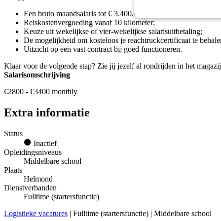
Een bruto maandsalaris tot € 3.400,- inclusief ploegentoeslag, a
Reiskostenvergoeding vanaf 10 kilometer;
Keuze uit wekelijkse of vier-wekelijkse salarisuitbetaling;
De mogelijkheid om kosteloos je reachtruckcertificaat te behale
Uitzicht op een vast contract bij goed functioneren.
Klaar voor de volgende stap? Zie jij jezelf al rondrijden in het magazi
Salarisomschrijving
€2800 - €3400 monthly
Extra informatie
Status
Inactief
Opleidingsniveaus
Middelbare school
Plaats
Helmond
Dienstverbanden
Fulltime (startersfunctie)
Logistieke vacatures
| Fulltime (startersfunctie) | Middelbare school