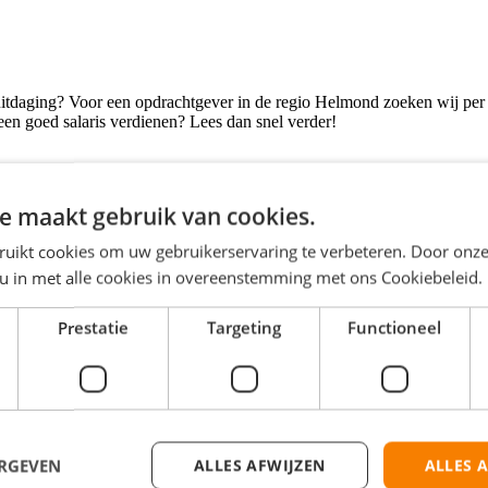
uitdaging? Voor een opdrachtgever in de regio Helmond zoeken wij per 
een goed salaris verdienen? Lees dan snel verder!
ij van alle markten thuis. Je rijdt op de reachtruck, pickt orders met
e maakt gebruik van cookies.
ruikt cookies om uw gebruikerservaring te verbeteren. Door onze
 u in met alle cookies in overeenstemming met ons Cookiebeleid.
terdag werken is mogelijk, maar niet verplicht.
Prestatie
Targeting
Functioneel
ehalen;
ERGEVEN
ALLES AFWIJZEN
ALLES 