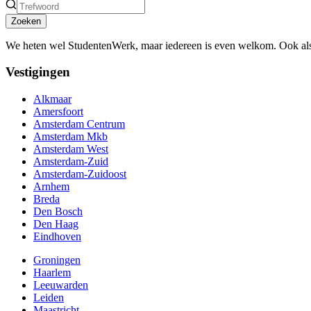
Zoeken
We heten wel StudentenWerk, maar iedereen is even welkom. Ook als
Vestigingen
Alkmaar
Amersfoort
Amsterdam Centrum
Amsterdam Mkb
Amsterdam West
Amsterdam-Zuid
Amsterdam-Zuidoost
Arnhem
Breda
Den Bosch
Den Haag
Eindhoven
Groningen
Haarlem
Leeuwarden
Leiden
Maastricht