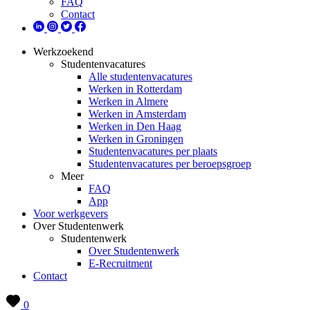
FAQ
Contact
Werkzoekend
Studentenvacatures
Alle studentenvacatures
Werken in Rotterdam
Werken in Almere
Werken in Amsterdam
Werken in Den Haag
Werken in Groningen
Studentenvacatures per plaats
Studentenvacatures per beroepsgroep
Meer
FAQ
App
Voor werkgevers
Over Studentenwerk
Studentenwerk
Over Studentenwerk
E-Recruitment
Contact
0