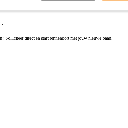
fhankelijk van ervaring;
n;
jn? Solliciteer direct en start binnenkort met jouw nieuwe baan!