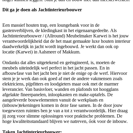
Dit ga je doen als Jachtinterieurbouwer
Een massief houten trap, een loungebank voor in de
gastenverblijven, de kledingkast in het eigenaarsgedeelte. Als
Jachtinterieurbouwer / (Allround) Meubelmaker Karwei is het jouw
verantwoordelijkheid dat de het maat gemaakte luxe houten interieur
daadwerkelijk in jacht wordt ingebouwd. Je werkt dan ook op
locatie (Karwei) in Aalsmeer of Makkum.
Ondanks dat alles uitgetekend en geëngineerd, is, moeten de
meubels uiteindelijk wel perfect in het jacht passen. En in
afbouwfase van het jacht ben je niet de enige op de werf. Hiervoor
stem je je werk dan ook goed af met de andere vakmensen zoals
elektriciens, pijpfitters en loodgieters maar ook met de marmer
leverancier. Van basisvloer, wanden en plafonds tot hoogglans
afgelakte fineerpanelen, inloopkasten en make-uptafels. De
aangeleverde bouwelementen vanuit de werkplaats en
(inbouw)tekeningen komen in deze fase samen. In de door jouw
toegewezen ruimtes ben je van a tot z verantwoordelijk. Hier draag
jij zorg voor slimme oplossingen voor praktische problemen. De
hoge kwaliteitsstandaard blijven we natreven, óok voor de inbouw.
Taken Jachtinterieurbouwer: