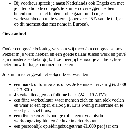
Bij voorkeur spreek je naast Nederlands ook Engels om met
je internationale collega's te kunnen overleggen. Je bent
bereid om naar het buitenland te gaan om daar je
werkzaamheden uit te voeren (ongeveer 25% van de tijd, en
op dit moment dan met name in Europa).
Ons aanbod
Onder een goede beloning verstaan wij meer dan een goed salaris.
Plezier in je werk hebben en een goede balans tussen werk en privé
zijn minstens zo belangrijk. Hoe meer jij het naar je zin hebt, hoe
beter jouw bijdrage aan onze projecten.
Je kunt in ieder geval het volgende verwachten:
een marktconform salaris o.b.v. Je kennis en ervaring (€ 3.000
- € 3.800)
43 vakantiedagen op fulltime basis (24 + 19 ATV);
een fijne werkcultuur, waar mensen zich op hun plek voelen
en waar er een open dialoog is. Er is weinig hiërarchie en je
voelt je al snel thuis;
een diverse en zelfstandige rol in een dynamische
werkomgeving binnen de luxe interieurbouw;
een persoonlijk opleidingsbudget van €1.000 per jaar om