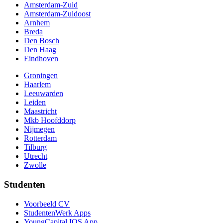
Amsterdam-Zuid
Amsterdam-Zuidoost
Arnhem
Breda
Den Bosch
Den Haag
Eindhoven
Groningen
Haarlem
Leeuwarden
Leiden
Maastricht
Mkb Hoofddorp
Nijmegen
Rotterdam
Tilburg
Utrecht
Zwolle
Studenten
Voorbeeld CV
StudentenWerk Apps
YoungCapital IOS App