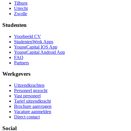
Tilburg
Utrecht
Zwolle
Studenten
Voorbeeld CV
StudentenWerk Apps
YoungCapital IOS App
YoungCapital Android App
FAQ
Partners
Werkgevers
Uitzendkrachten
Personeel gezocht
Vast personeel
Tarief uitzendkracht
Brochure aanvragen
Vacature aanmelden
Direct contact
Social