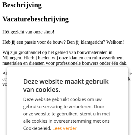
Beschrijving
Vacaturebeschrijving
Hét gezicht van onze shop!
Heb jij een passie voor de bouw? Ben jij klantgericht? Welkom!
Wij zijn groothandel op het gebied van bouwmaterialen in
Nijmegen. Hierbij bieden wij onze klanten een ruim assortiment
materialen en diensten voor professionele bouwers onder één dak.
Als verkoopmedewerker weet jij hoe belangrijk het is om een goede
eerste indruk achter te laten bij de klanten. Jij bent verantwoordelijk
Deze website maakt gebruik
voor de volgende werkzaamheden:
van cookies.
Beantwoorden van vragen en verstrekken van advies;
Deze website gebruikt cookies om uw
Controleren van de voorraadniveaus;
Producten op een aantrekkelijke manier presenteren;
gebruikerservaring te verbeteren. Door
De schappen gevuld houden en de te bestellen producten
onze website te gebruiken, stemt u in met
noteren;
alle cookies in overeenstemming met ons
Afhandelen van betalingen;
Indien nodig, helpen in het magazijn;
Cookiebeleid.
Lees verder
De shop opgeruimd en schoon houden;