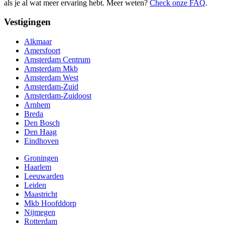
als je al wat meer ervaring hebt. Meer weten?
Check onze FAQ
.
Vestigingen
Alkmaar
Amersfoort
Amsterdam Centrum
Amsterdam Mkb
Amsterdam West
Amsterdam-Zuid
Amsterdam-Zuidoost
Arnhem
Breda
Den Bosch
Den Haag
Eindhoven
Groningen
Haarlem
Leeuwarden
Leiden
Maastricht
Mkb Hoofddorp
Nijmegen
Rotterdam