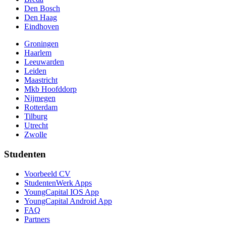
Den Bosch
Den Haag
Eindhoven
Groningen
Haarlem
Leeuwarden
Leiden
Maastricht
Mkb Hoofddorp
Nijmegen
Rotterdam
Tilburg
Utrecht
Zwolle
Studenten
Voorbeeld CV
StudentenWerk Apps
YoungCapital IOS App
YoungCapital Android App
FAQ
Partners