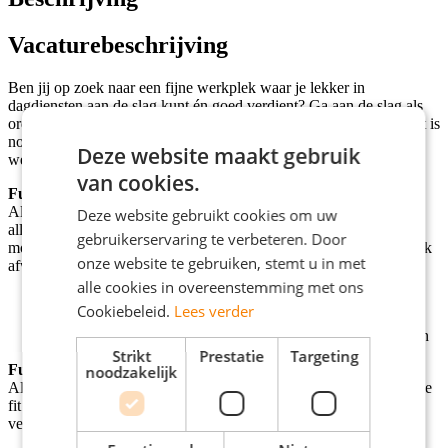
Vacaturebeschrijving
Ben jij op zoek naar een fijne werkplek waar je lekker in
dagdiensten aan de slag kunt én goed verdient? Ga aan de slag als
orderpicker in dagdienst en verdien tot € 3000,- per maand. En dat is
nog niet alles: je krijgt ook professionele stoelmassages tijdens
Deze website maakt gebruik
werktijd. Meer werkplezier bestaat bijna niet!
van cookies.
Functieomschrijving:
Als orderpicker ben jij de spil in het magazijn. Jij zorgt ervoor dat
Deze website gebruikt cookies om uw
alle bestellingen op tijd klaarstaan voor verzending. Je werkt met
gebruikerservaring te verbeteren. Door
moderne hulpmiddelen en springt bij waar nodig. Zo blijft het werk
onze website te gebruiken, stemt u in met
afwisselend en uitdagend!Jouw taken:
alle cookies in overeenstemming met ons
Picken van orders met handscanner
Cookiebeleid.
Lees verder
Bestellingen verzendklaar maken
Ondersteunen bij inpak- en andere magazijnwerkzaamheden
Strikt
Prestatie
Targeting
Functievereisten:
noodzakelijk
Als orderpicker werk je actief en fysiek. Het is dus belangrijk dat je
fit bent en aanpakken geen probleem vindt. Wat we van jou
verwachten: