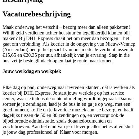
Vacaturebeschrijving
Maak onderweg het verschil – bezorg meer dan alleen pakketten!
Wil jij geld verdienen achter het stuur én tegelijkertijd klanten blij
maken? Bij DHL Express draait het om meer dan bezorgen – het
gaat om verbinding. Als koerier in de omgeving van Nieuw-Vennep
(Amsterdam) ben jij het gezicht van ons merk. Je verdient tussen de
€15,65 en €20,35 per uur, afhankelijk van je ervaring. Stap in die
bus, zet je beste glimlach op en laat je route maar komen.
Jouw werkdag en werkplek
Elke dag op pad, onderweg naar tevreden klanten, dát is werken als
koerier bij DHL Express. Je start jouw werkdag op het service
center, waar je tijdens de ochtendbriefing wordt bijgepraat. Daarna
sorteer je je zendingen, laad je de bus in en ga je op weg, met een
goed humeur, koffie en je favoriete muziek aan. Je bezorgt en haalt
dagelijks tussen de 50 en 80 zendingen op, en verzorgt ook de
bijbehorende administratie, zoals douanedocumenten en
vrachtbrieven. Aan het eind van je rit lever je alles netjes af en sluit
je jouw dag professioneel af. Klaar voor morgen.