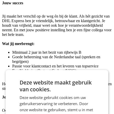
Jouw succes
Jij maakt het verschil op de weg én bij de klant. Als hét gezicht van
DHL Express ben je vriendelijk, betrouwbaar en klantgericht. Je
houdt van vrijheid, maar weet ook hoe je verantwoordelijkheid
neemt. En met jouw positieve instelling ben je een fijne collega voor
het hele team.
Wat jij meebrengt:
Minimaal 2 jaar in het bezit van rijbewijs B
Goede beheersing van de Nederlandse taal (spreken en
begrijpen)
Passie voor klantcontact en het leveren van topservice
Een Verklaring Omtrent Gedrag (VOG)
Enthousiasme, energie en teamspirit
Deze website maakt gebruik
Heb je al ervaring als koerier, chauffeur of bezorger? Dan heb je een
van cookies.
streepje voor!
Jouw pakket
Deze website gebruikt cookies om uw
gebruikerservaring te verbeteren. Door
onze website te gebruiken, stemt u in met
Ook jij verdient het beste pakket. Bij DHL Express krijg je