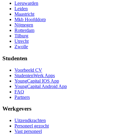
Leeuwarden
Leiden
Maastricht
Mkb Hoofddorp
Nijmegen
Rotterdam
Tilburg
Utrecht
Zwolle
Studenten
Voorbeeld CV
StudentenWerk Apps
YoungCapital IOS App
YoungCapital Android App
FAQ
Partners
Werkgevers
Uitzendkrachten
Personeel gezocht
Vast personeel