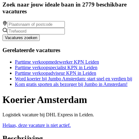
Zoek naar jouw ideale baan in 2779 beschikbare
vacatures
Vacatures zoeken
Gerelateerde vacatures
Parttime verkoopmedewerker KPN Leiden
Parttime verkoopspecialist KPN in Leiden
Parttime verkoopadviseur KPN in Leiden
Word koerier bij Jumbo Amsterdam: start snel en verdien bij
Kom gratis sporten als bezorger bij Jumbo in Amsterdam!
Koerier Amsterdam
Logistiek vacature bij DHL Express in Leiden.
Helaas, deze vacature is niet actief.
Beschrijving