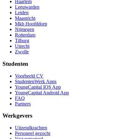
Haarlem
Leeuwarden
Leiden
Maastricht
Mkb Hoofddorp
Nijmegen
Rotterdam
Tilburg
Utrecht
Zwolle
Studenten
Voorbeeld CV
StudentenWerk Apps
YoungCapital IOS App
YoungCapital Android App
FAQ
Partners
Werkgevers
Uitzendkrachten
Personeel gezocht
Vast personeel